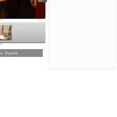
>
na
España