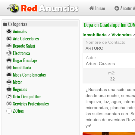
Inicio
Añadir 
Pasar
Categorias
Depa en Guadalupe Inn CD
al
Animales
contenido
Inmobiliaria
>
Viviendas
Arte Colecciones
principal
Nombre de Contacto:
Deporte Salud
ARTURO
Electronica
Autor:
Hogar Bricolaje
Arturo Cazares
Inmobiliaria
m2:
Moda Complementos
32
Motor
Negocios
¿Buscabas una suite comp
desde una noche, semana o
Ocio Tiempo Libre
limpieza, luz, agua, inter
Servicios Profesionales
microondas, plancha indep
Z-Otros
las suites cuentan con:
minutos de avenidas Revo
ya!