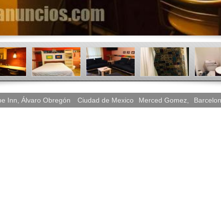
e Inn, Álvaro Obregón
Ciudad de Mexico
Merced Gomez
,
Barcelo