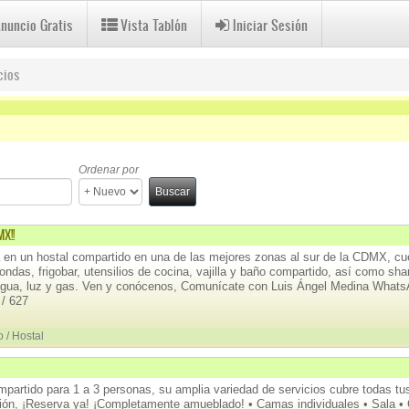
Anuncio Gratis
Vista Tablón
Iniciar Sesión
cios
Ordenar por
Buscar
X!!
en un hostal compartido en una de las mejores zonas al sur de la CDMX, cu
ndas, frigobar, utensilios de cocina, vajilla y baño compartido, así como sha
 agua, luz y gas. Ven y conócenos, Comunícate con Luis Ángel Medina Whats
/ 627
 / Hostal
mpartido para 1 a 3 personas, su amplia variedad de servicios cubre todas t
ión, ¡Reserva ya! ¡Completamente amueblado! • Camas individuales • Sala •