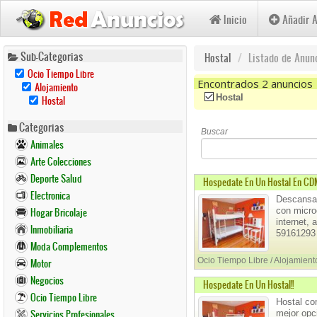
Inicio
Añadir 
Pasar
Sub-Categorias
Hostal
Listado de Anun
al
Remove
Ocio Tiempo Libre
contenido
Ocio
Encontrados 2 anuncios
Remove
Alojamiento
Tiempo
Alojamiento
principal
Remove
(-)
Remove Hostal Filter
Hostal
Hostal
Libre
Filter
Hostal
Filter
Filter
Categorias
Buscar
Animales
Arte Colecciones
Deporte Salud
Hospedate En Un Hostal En CDM
Electronica
Descansa 
con microo
Hogar Bricolaje
internet,
Inmobiliaria
59161293 
Moda Complementos
Ocio Tiempo Libre / Alojamiento
Motor
Negocios
Hospedate En Un Hostal!!
Ocio Tiempo Libre
Hostal co
Servicios Profesionales
mejor opc