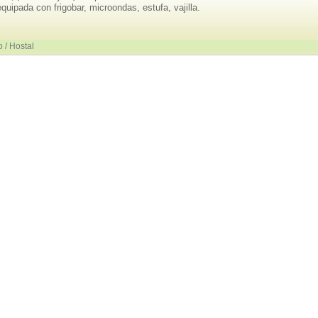
quipada con frigobar, microondas, estufa, vajilla.
 / Hostal