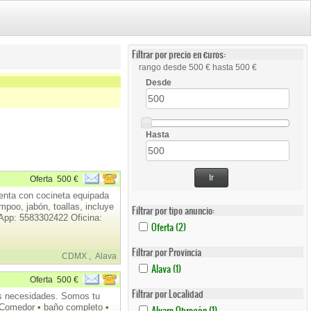
Filtrar por precio en €uros:
rango desde 500 € hasta 500 €
Desde
Hasta
Ir
Oferta
500 €
enta con cocineta equipada
mpoo, jabón, toallas, incluye
Filtrar por tipo anuncio:
App: 5583302422 Oficina:
Apply
Apply
Oferta (2)
Oferta
Oferta
Filter
Filter
Filtrar por Provincia
CDMX
,
Alava
Apply
Apply
Alava (1)
Alava
Alava
Oferta
500 €
Filter
Filter
Filtrar por Localidad
us necesidades. Somos tu
Apply
Apply
 Comedor • baño completo •
Alvaro Obregón (1)