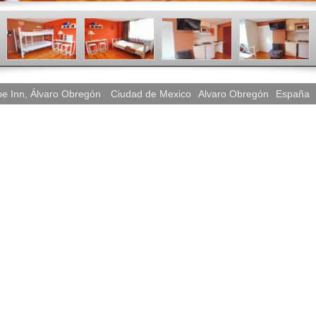
e Inn, Álvaro Obregón
Ciudad de Mexico
Alvaro Obregón
España