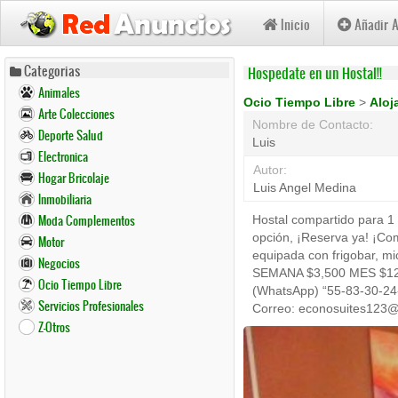
Inicio
Añadir 
Pasar
Categorias
Hospedate en un Hostal!!
al
Animales
contenido
Ocio Tiempo Libre
>
Aloj
Arte Colecciones
principal
Nombre de Contacto:
Deporte Salud
Luis
Electronica
Autor:
Hogar Bricolaje
Luis Angel Medina
Inmobiliaria
Moda Complementos
Hostal compartido para 1 
opción, ¡Reserva ya! ¡Co
Motor
equipada con frigobar, mic
Negocios
SEMANA $3,500 MES $12,
Ocio Tiempo Libre
(WhatsApp) “55-83-30-24-
Servicios Profesionales
Correo: econosuites123
Z-Otros