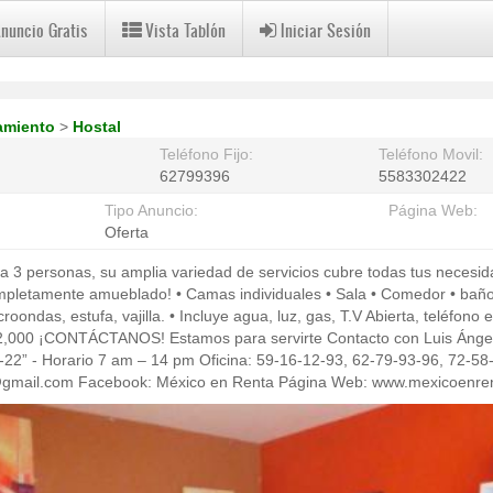
Anuncio Gratis
Vista Tablón
Iniciar Sesión
amiento
>
Hostal
Teléfono Fijo:
Teléfono Movil:
62799396
5583302422
Tipo Anuncio:
Página Web:
Oferta
a 3 personas, su amplia variedad de servicios cubre todas tus necesi
mpletamente amueblado! • Camas individuales • Sala • Comedor • baño
roondas, estufa, vajilla. • Incluye agua, luz, gas, T.V Abierta, teléfon
000 ¡CONTÁCTANOS! Estamos para servirte Contacto con Luis Ángel
22” - Horario 7 am – 14 pm Oficina: 59-16-12-93, 62-79-93-96, 72-58
@gmail.com Facebook: México en Renta Página Web: www.mexicoenre