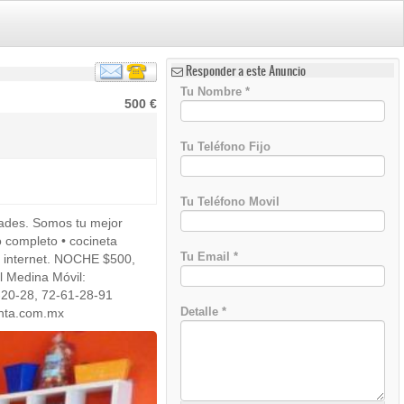
Responder a este Anuncio
Tu Nombre
*
500 €
Tu Teléfono Fijo
Tu Teléfono Movil
dades. Somos tu mejor
 completo • cocineta
Tu Email
*
o e internet. NOCHE $500,
 Medina Móvil:
-20-28, 72-61-28-91
Detalle
*
nta.com.mx