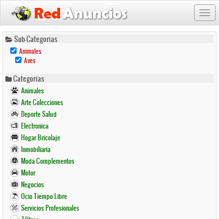
Togg
navi
Pasar
Sub-Categorias
al
Remove
Animales
contenido
Animales
Remove
Aves
Filter
principal
Aves
Filter
Categorias
Animales
Arte Colecciones
Deporte Salud
Electronica
Hogar Bricolaje
Inmobiliaria
Moda Complementos
Motor
Negocios
Ocio Tiempo Libre
Servicios Profesionales