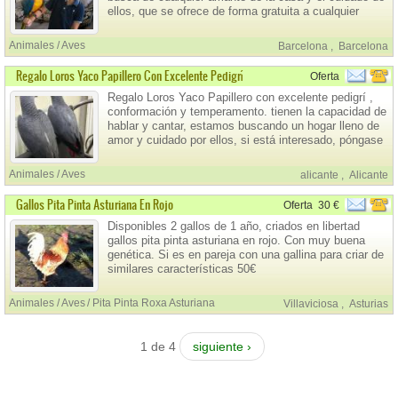
ellos, que se ofrece de forma gratuita a cualquier
hogar de amor y cariño, si está interesado, entonces
no dude en contactar con nosotros para más
Animales / Aves
Barcelona
,
Barcelona
información.Contacta con su whatsapp para mas
Regalo Loros Yaco Papillero Con Excelente Pedigrí
Oferta
Regalo Loros Yaco Papillero con excelente pedigrí ,
conformación y temperamento. tienen la capacidad de
hablar y cantar, estamos buscando un hogar lleno de
amor y cuidado por ellos, si está interesado, póngase
en contacto con nosotros para obtener más
información ..
Animales / Aves
alicante
,
Alicante
Gallos Pita Pinta Asturiana En Rojo
Oferta
30 €
Disponibles 2 gallos de 1 año, criados en libertad
gallos pita pinta asturiana en rojo. Con muy buena
genética. Si es en pareja con una gallina para criar de
similares características 50€
Animales / Aves
Pita Pinta Roxa Asturiana
Villaviciosa
,
Asturias
1 de 4
siguiente ›