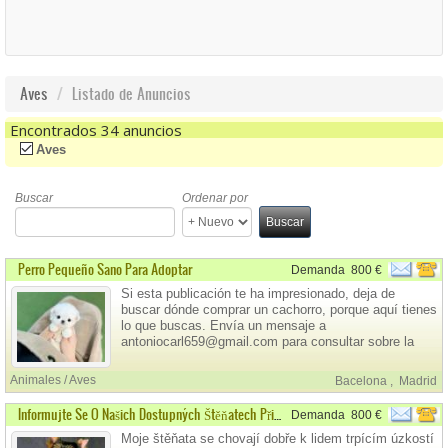
Aves
Listado de Anuncios
Encontrados 34 anuncios
(-)
Remove Aves Filter
Aves
Buscar
Ordenar por
Buscar
Perro Pequeño Sano Para Adoptar
Demanda
800 €
Si esta publicación te ha impresionado, deja de
buscar dónde comprar un cachorro, porque aquí tienes
lo que buscas. Envía un mensaje a
antoniocarl659@gmail.com para consultar sobre la
disponibilidad de cachorros. Precio: 800 € por
cachorro, incluyendo un depósito de 200 € antes de la
Animales / Aves
Bacelona
,
Madrid
entrega.
Informujte Se O Našich Dostupných Štěňatech Připravených K Adopci
Demanda
800 €
Moje štěňata se chovají dobře k lidem trpícím úzkostí