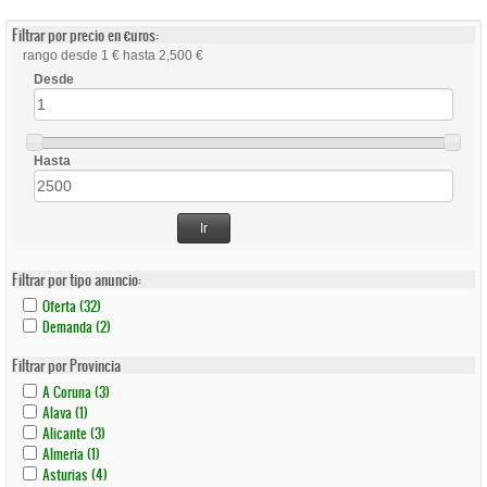
Filtrar por precio en €uros:
rango desde 1 € hasta 2,500 €
Desde
Hasta
Ir
Filtrar por tipo anuncio:
Apply
Apply
Oferta (32)
Oferta
Oferta
Apply
Apply
Demanda (2)
Filter
Filter
Demanda
Demanda
Filter
Filter
Filtrar por Provincia
Apply
Apply
A Coruna (3)
A
A
Apply
Apply
Alava (1)
Coruna
Coruna
Alava
Alava
Apply
Apply
Alicante (3)
Filter
Filter
Filter
Filter
Alicante
Alicante
Apply
Apply
Almeria (1)
Filter
Filter
Almeria
Almeria
Apply
Apply
Asturias (4)
Filter
Filter
Asturias
Asturias