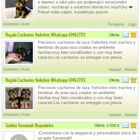
a depresí a také jako psi podporující emocionální
zdraví, vycházejí s ostatními domácími mazlíčky ❤️
Pokud máte zájem, kontaktujte prosím
antoniocarl659@gmail.com pro více informací
Animales / Aves
Toragana
,
Lugo
Regalo Cachorros Yorkshire Whatsapp 614627713
Oferta
Preciosos cachorros de raza Yorkshire mini machos y
hembras de pura raza criados en ambiente
familiar,muy bien socializados y con muy buen
caracter.Los cachorros se entregan con previa
revision veterinaria y pureza garantizada,con cartilla
actualizada, vacunados,desparasitados, identificados
Animales / Aves
madrid
,
Madrid
con chip,buen pedigri.whatapps ,614627713
Regalo Cachorros Yorkshire Whatsapp 614627713
Oferta
Preciosos cachorros de raza Yorkshire mini machos y
hembras de pura raza criados en ambiente
familiar,muy bien socializados y con muy buen
caracter.Los cachorros se entregan con previa
revision veterinaria y pureza garantizada,con cartilla
actualizada, vacunados,desparasitados, identificados
Animales / Aves
madrid
,
Madrid
con chip,buen pedigri.whatapps ,614627713
Gatitos Savannah Disponibles
Oferta
2.500 €
¡Consiéntase con la elegancia y personalidad única de
un gato Savannah!