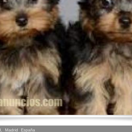
d
,
Madrid
España