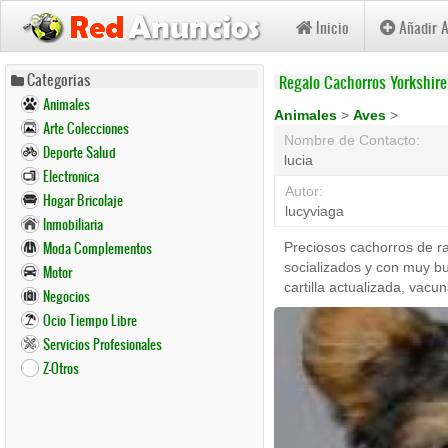
Inicio
Añadir 
Pasar
Categorias
Regalo Cachorros Yorkshir
al
Animales
contenido
Animales
>
Aves
>
Arte Colecciones
principal
Nombre de Contacto:
Deporte Salud
lucia
Electronica
Autor:
Hogar Bricolaje
lucyviaga
Inmobiliaria
Moda Complementos
Preciosos cachorros de r
socializados y con muy bu
Motor
cartilla actualizada, vac
Negocios
Ocio Tiempo Libre
Servicios Profesionales
Z-Otros