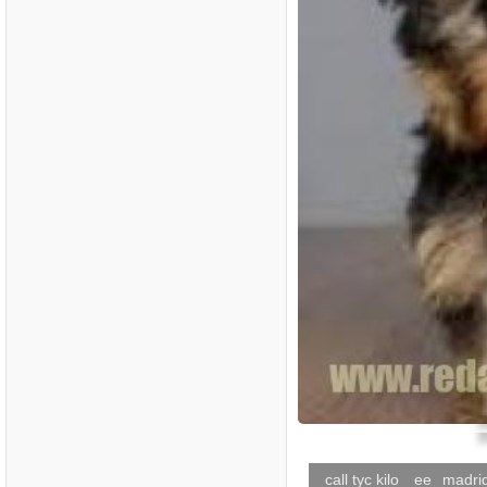
call tyc kilo
ee
madri