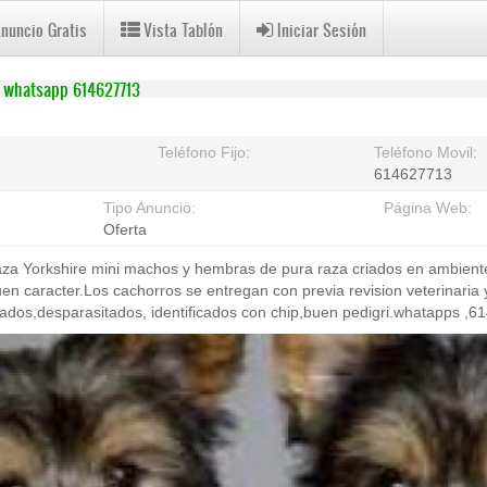
Anuncio Gratis
Vista Tablón
Iniciar Sesión
e whatsapp 614627713
Teléfono Fijo:
Teléfono Movil:
614627713
Tipo Anuncio:
Página Web:
Oferta
aza Yorkshire mini machos y hembras de pura raza criados en ambiente
en caracter.Los cachorros se entregan con previa revision veterinaria
unados,desparasitados, identificados con chip,buen pedigri.whatapps ,