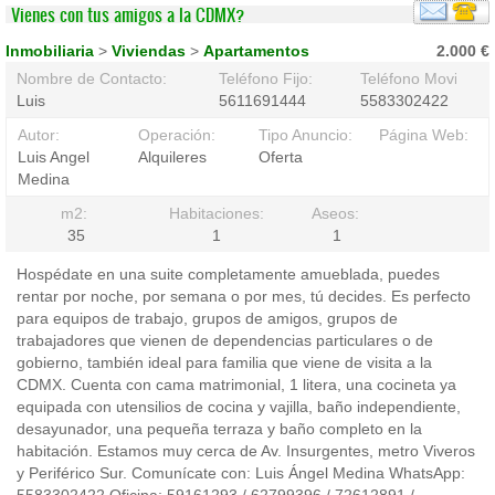
Vienes con tus amigos a la CDMX?
Inmobiliaria
>
Viviendas
>
Apartamentos
2.000 €
Nombre de Contacto:
Teléfono Fijo:
Teléfono Movil:
Luis
5611691444
5583302422
Autor:
Operación:
Tipo Anuncio:
Página Web:
Luis Angel
Alquileres
Oferta
Medina
m2:
Habitaciones:
Aseos:
35
1
1
Hospédate en una suite completamente amueblada, puedes
rentar por noche, por semana o por mes, tú decides. Es perfecto
para equipos de trabajo, grupos de amigos, grupos de
trabajadores que vienen de dependencias particulares o de
gobierno, también ideal para familia que viene de visita a la
CDMX. Cuenta con cama matrimonial, 1 litera, una cocineta ya
equipada con utensilios de cocina y vajilla, baño independiente,
desayunador, una pequeña terraza y baño completo en la
habitación. Estamos muy cerca de Av. Insurgentes, metro Viveros
y Periférico Sur. Comunícate con: Luis Ángel Medina WhatsApp: