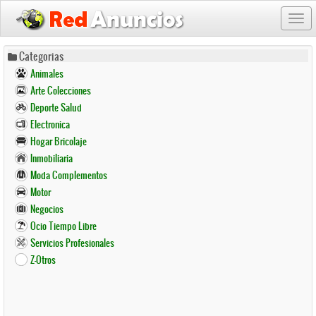
Togg
navi
Pasar
Categorias
al
Animales
contenido
Arte Colecciones
principal
Deporte Salud
Electronica
Hogar Bricolaje
Inmobiliaria
Moda Complementos
Motor
Negocios
Ocio Tiempo Libre
Servicios Profesionales
Z-Otros