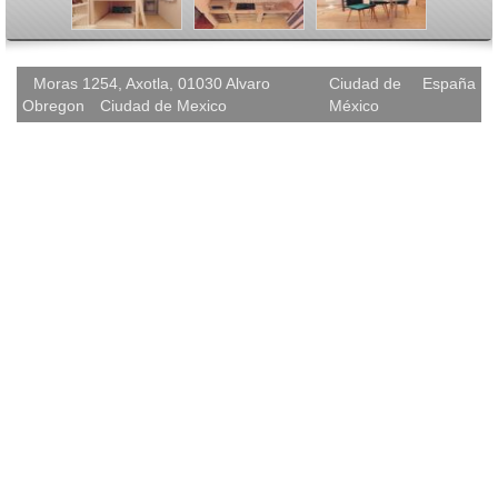
<
>
Moras 1254, Axotla, 01030 Alvaro
Ciudad de
España
Obregon
Ciudad de Mexico
México