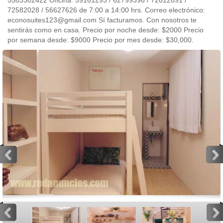
5583302422 Oficina: 59161293 / 62799396 / 72612891 /
72582028 / 56627626 de 7:00 a 14:00 hrs. Correo electrónico:
econosuites123@gmail.com Sí facturamos. Con nosotros te
sentirás como en casa. Precio por noche desde: $2000 Precio
por semana desde: $9000 Precio por mes desde: $30,000.
<
>