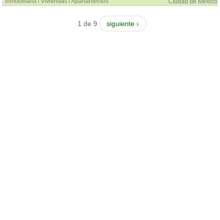
Inmobiliaria / Viviendas / Apartamentos
Ciudad de México
1 de 9
siguiente ›