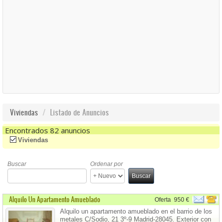
Viviendas
Listado de Anuncios
Encontrados 82 anuncios
(-)
Remove Viviendas Filter
Viviendas
Buscar
Ordenar por
Buscar
Alquilo Un Apartamento Amueblado
Oferta
950 €
Alquilo un apartamento amueblado en el barrio de los
metales C/Sodio, 21 3º-9 Madrid-28045. Exterior con