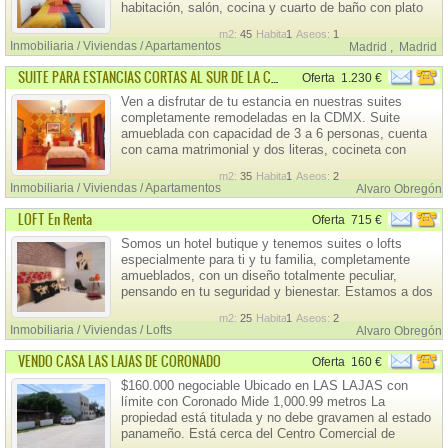
habitación, salón, cocina y cuarto de baño con plato
de ducha, aparato de aire acondicionado de frio y
m2:
45
Habitaciones:
1
Aseos:
1
calor. Precio 750,00€. LLamar de 10 Horas a 13
Inmobiliaria / Viviendas / Apartamentos
Madrid
,
Madrid
Horas al telefono 659-305-881. Juan.
SUITE PARA ESTANCIAS CORTAS AL SUR DE LA CDMX
Oferta
1.230 €
Ven a disfrutar de tu estancia en nuestras suites
completamente remodeladas en la CDMX. Suite
amueblada con capacidad de 3 a 6 personas, cuenta
con cama matrimonial y dos literas, cocineta con
frigobar equipada con estufa, microondas, utensilios y
m2:
35
Habitaciones:
1
Aseos:
2
vajilla, 2 baños individuales, balcón, y servicios de
Inmobiliaria / Viviendas / Apartamentos
Alvaro Obregón
agua, gas, luz, tv abierta e internet.
LOFT En Renta
Oferta
715 €
Somos un hotel butique y tenemos suites o lofts
especialmente para ti y tu familia, completamente
amueblados, con un diseño totalmente peculiar,
pensando en tu seguridad y bienestar. Estamos a dos
minutos caminando del metro Barranca del muerto.
m2:
25
Habitaciones:
1
Aseos:
2
Capacidad para 1 y hasta para 6 personas.
Inmobiliaria / Viviendas / Lofts
Alvaro Obregón
VENDO CASA LAS LAJAS DE CORONADO
Oferta
160 €
$160.000 negociable Ubicado en LAS LAJAS con
límite con Coronado Mide 1,000.99 metros La
propiedad está titulada y no debe gravamen al estado
panameño. Está cerca del Centro Comercial de