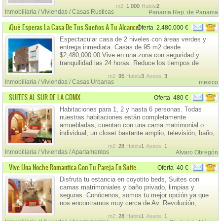
Coronado, a un minuto caminando. Playa a 10
m2:
1.000
Habitaciones:
2
minutos en carro A 3 minutos caminando de la
Inmobiliaria / Viviendas / Casas Rusticas
Panama Rep. de Panama
carretera panamericana La casa tiene luz eléctrica,
agua comuni
¡Qué Esperas La Casa De Tus Sueños A Tu Alcance!
Oferta
2.480.000 €
Espectacular casa de 2 niveles con áreas verdes y
entrega inmediata. Casas de 95 m2 desde
$2,480,000.00 Vive en una zona con seguridad y
tranquilidad las 24 horas. Reduce los tiempos de
traslado. Prueba la emoción de un entorno agradable.
m2:
95
Habitaciones:
3
Aseos:
3
El proyecto incluye: Planta Baja -Agradable jardín -
Inmobiliaria / Viviendas / Casas Urbanas
mexico
Estacionamiento para 2 autos -Amplia sala-comedor
SUITES AL SUR DE LA CDMX
Oferta
480 €
Habitaciones para 1, 2 y hasta 6 personas. Todas
nuestras habitaciones están completamente
amuebladas, cuentan con una cama matrimonial o
individual, un closet bastante amplio, televisión, baño,
cocineta, frigobar, área de despensa, horno de
m2:
28
Habitaciones:
1
Aseos:
1
microondas, utensilios básicos de cocina y pequeño
Inmobiliaria / Viviendas / Apartamentos
Alvaro Obregón
comedor.
Vive Una Noche Romantica Con Tu Pareja En Suites Portal
Oferta
40 €
Disfruta tu estancia en coyotito beds, Suites con
camas matrimoniales y baño privado, limpias y
seguras. Conócenos, somos tu mejor opción ya que
nos encontramos muy cerca de Av. Revolución,
Insurgentes Sur, metro Barranca del Muerto y plazas
m2:
28
Habitaciones:
1
Aseos:
1
comerciales.