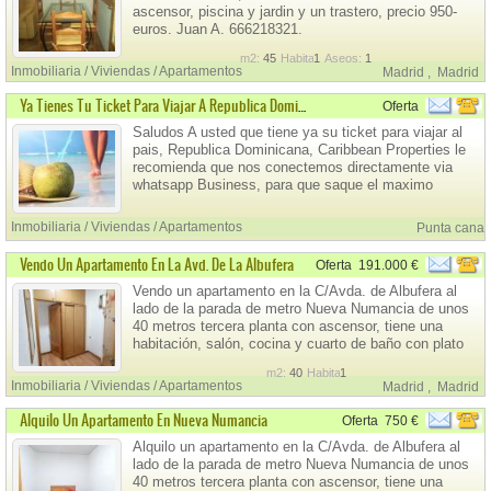
ascensor, piscina y jardin y un trastero, precio 950-
euros. Juan A. 666218321.
m2:
45
Habitaciones:
1
Aseos:
1
Inmobiliaria / Viviendas / Apartamentos
Madrid
,
Madrid
Ya Tienes Tu Ticket Para Viajar A Republica Dominicana?
Oferta
Saludos A usted que tiene ya su ticket para viajar al
pais, Republica Dominicana, Caribbean Properties le
recomienda que nos conectemos directamente via
whatsapp Business, para que saque el maximo
provecho en su viaje . Tenemos varias opciones tanto
para comprar como para vacacionar e invertir en todo
Inmobiliaria / Viviendas / Apartamentos
Punta cana
el pais !! Apartamentos y villas en ve
Vendo Un Apartamento En La Avd. De La Albufera
Oferta
191.000 €
Vendo un apartamento en la C/Avda. de Albufera al
lado de la parada de metro Nueva Numancia de unos
40 metros tercera planta con ascensor, tiene una
habitación, salón, cocina y cuarto de baño con plato
de ducha, aparato de aire acondicionado de frio y
m2:
40
Habitaciones:
1
calor. Precio 190.000,00€. LLamar de 10 Horas a 13
Inmobiliaria / Viviendas / Apartamentos
Madrid
,
Madrid
Horas al telefono 659-305-881. Juan.
Alquilo Un Apartamento En Nueva Numancia
Oferta
750 €
Alquilo un apartamento en la C/Avda. de Albufera al
lado de la parada de metro Nueva Numancia de unos
40 metros tercera planta con ascensor, tiene una