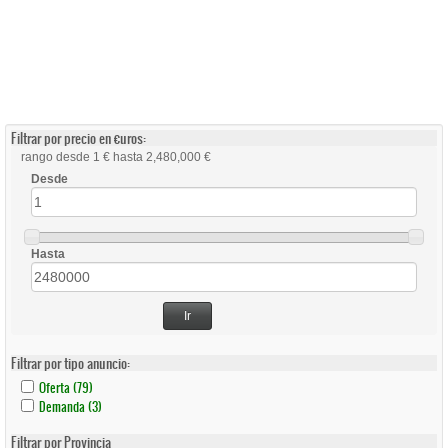
Filtrar por precio en €uros:
rango desde 1 € hasta 2,480,000 €
Desde
Hasta
Ir
Filtrar por tipo anuncio:
Apply
Apply
Oferta (79)
Oferta
Oferta
Apply
Apply
Demanda (3)
Filter
Filter
Demanda
Demanda
Filter
Filter
Filtrar por Provincia