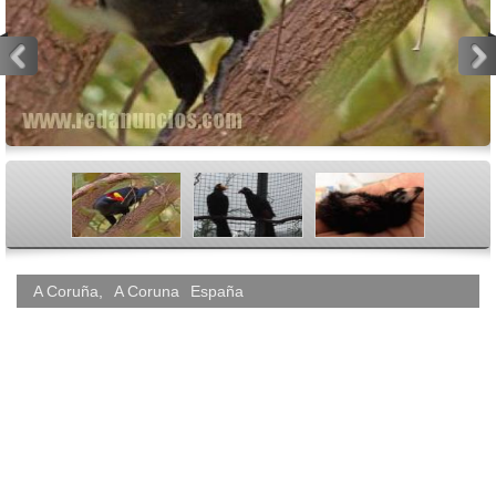
<
>
A Coruña
,
A Coruna
España