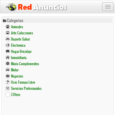
Togg
navi
Pasar
Categorias
al
Animales
contenido
Arte Colecciones
principal
Deporte Salud
Electronica
Hogar Bricolaje
Inmobiliaria
Moda Complementos
Motor
Negocios
Ocio Tiempo Libre
Servicios Profesionales
Z-Otros