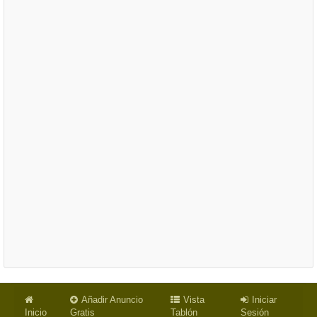
Añadir Anuncio
Vista
Iniciar
Inicio
Gratis
Tablón
Sesión