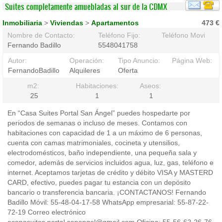
Suites completamente amuebladas al sur de la CDMX
Inmobiliaria
>
Viviendas
>
Apartamentos
473 €
Nombre de Contacto:
Teléfono Fijo:
Teléfono Movil:
Fernando Badillo
5548041758
Autor:
Operación:
Tipo Anuncio:
Página Web:
FernandoBadillo
Alquileres
Oferta
m2:
Habitaciones:
Aseos:
25
1
1
En “Casa Suites Portal San Ángel” puedes hospedarte por
periodos de semanas o incluso de meses. Contamos con
habitaciones con capacidad de 1 a un máximo de 6 personas,
cuenta con camas matrimoniales, cocineta y utensilios,
electrodomésticos, baño independiente, una pequeña sala y
comedor, además de servicios incluidos agua, luz, gas, teléfono e
internet. Aceptamos tarjetas de crédito y débito VISA y MASTERD
CARD, efectivo, puedes pagar tu estancia con un depósito
bancario o transferencia bancaria. ¡CONTACTANOS! Fernando
Badillo Móvil: 55-48-04-17-58 WhatsApp empresarial: 55-87-22-
72-19 Correo electrónico