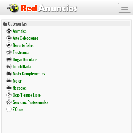
Togg
navi
Pasar
Categorias
al
Animales
contenido
Arte Colecciones
principal
Deporte Salud
Electronica
Hogar Bricolaje
Inmobiliaria
Moda Complementos
Motor
Negocios
Ocio Tiempo Libre
Servicios Profesionales
Z-Otros