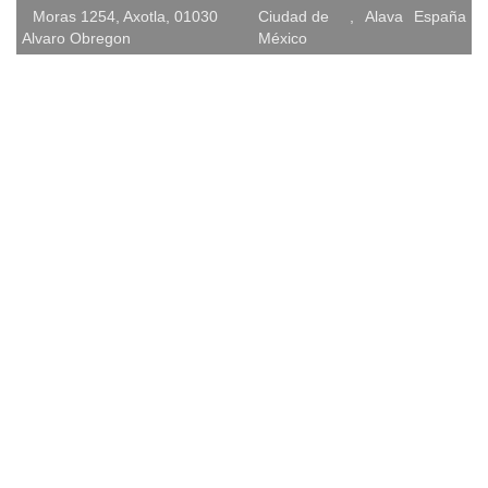
Moras 1254, Axotla, 01030
Ciudad de
,
Alava
España
Alvaro Obregon
México