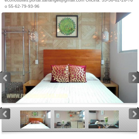
econosuites.portal.sanangel@gmail.com Oficina: 55-56-62-26-76
o 55-62-79-93-96
<
>
<
>