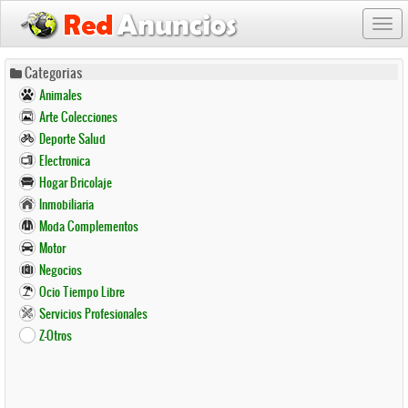
Togg
navi
Pasar
Categorias
al
Animales
contenido
Arte Colecciones
principal
Deporte Salud
Electronica
Hogar Bricolaje
Inmobiliaria
Moda Complementos
Motor
Negocios
Ocio Tiempo Libre
Servicios Profesionales
Z-Otros