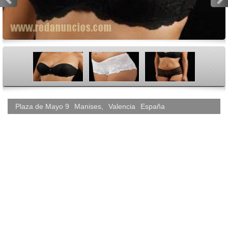
<
>
Plaza de Mayo 9
Manises
,
Valencia
España