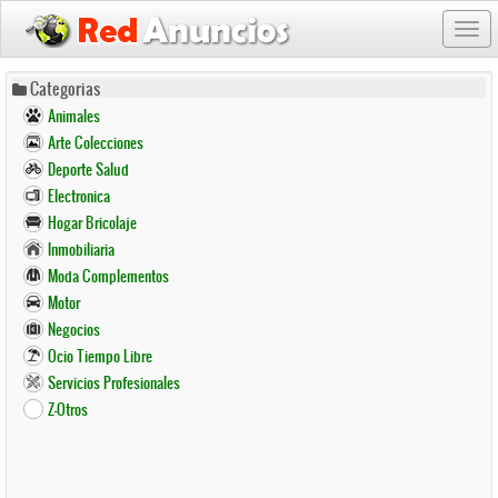
Togg
navi
Pasar
Categorias
al
Animales
contenido
Arte Colecciones
principal
Deporte Salud
Electronica
Hogar Bricolaje
Inmobiliaria
Moda Complementos
Motor
Negocios
Ocio Tiempo Libre
Servicios Profesionales
Z-Otros