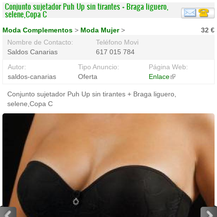
Conjunto sujetador Puh Up sin tirantes + Braga liguero,
selene,Copa C
Moda Complementos
>
Moda Mujer
>
32 €
Nombre de Contacto:
Teléfono Movil:
Saldos Canarias
617 015 784
Autor:
Tipo Anuncio:
Página Web:
saldos-canarias
Oferta
Enlace
(link
is
Conjunto sujetador Puh Up sin tirantes + Braga liguero,
external)
selene,Copa C