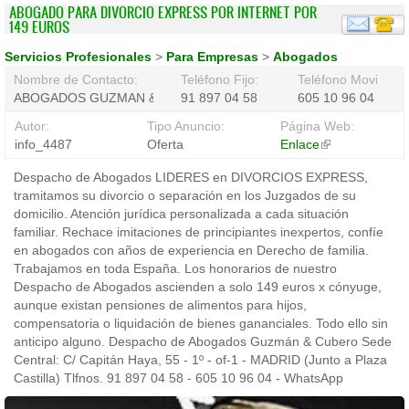
ABOGADO PARA DIVORCIO EXPRESS POR INTERNET POR
149 EUROS
Servicios Profesionales
>
Para Empresas
>
Abogados
Nombre de Contacto:
Teléfono Fijo:
Teléfono Movil:
ABOGADOS GUZMAN &amp; CUBERO
91 897 04 58
605 10 96 04
Autor:
Tipo Anuncio:
Página Web:
info_4487
Oferta
Enlace
(link
is
Despacho de Abogados LIDERES en DIVORCIOS EXPRESS,
external)
tramitamos su divorcio o separación en los Juzgados de su
domicilio. Atención jurídica personalizada a cada situación
familiar. Rechace imitaciones de principiantes inexpertos, confíe
en abogados con años de experiencia en Derecho de familia.
Trabajamos en toda España. Los honorarios de nuestro
Despacho de Abogados ascienden a solo 149 euros x cónyuge,
aunque existan pensiones de alimentos para hijos,
compensatoria o liquidación de bienes gananciales. Todo ello sin
anticipo alguno. Despacho de Abogados Guzmán & Cubero Sede
Central: C/ Capitán Haya, 55 - 1º - of-1 - MADRID (Junto a Plaza
Castilla) Tlfnos. 91 897 04 58 - 605 10 96 04 - WhatsApp