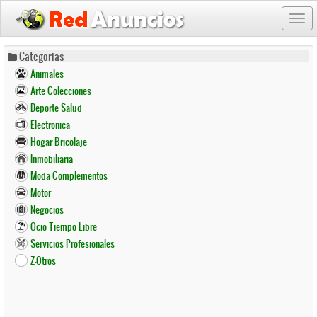
Togg
navi
Pasar
Categorias
al
Animales
contenido
Arte Colecciones
principal
Deporte Salud
Electronica
Hogar Bricolaje
Inmobiliaria
Moda Complementos
Motor
Negocios
Ocio Tiempo Libre
Servicios Profesionales
Z-Otros