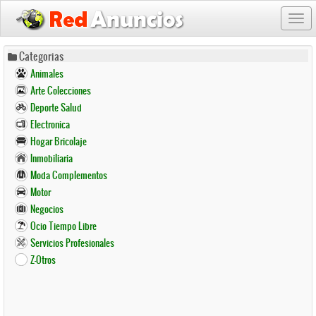
Togg
navi
Pasar
Categorias
al
Animales
contenido
Arte Colecciones
principal
Deporte Salud
Electronica
Hogar Bricolaje
Inmobiliaria
Moda Complementos
Motor
Negocios
Ocio Tiempo Libre
Servicios Profesionales
Z-Otros