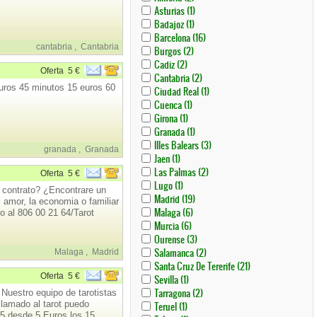
Filter
Filter
Almeria
Almeria
Apply
Apply
Asturias (1)
Filter
Filter
Asturias
Asturias
Apply
Apply
Badajoz (1)
Filter
Filter
Badajoz
Badajoz
Apply
Apply
Barcelona (16)
Filter
Filter
Barcelona
Barcelona
Apply
Apply
cantabria
,
Cantabria
Burgos (2)
Filter
Filter
Burgos
Burgos
Apply
Apply
Cadiz (2)
Filter
Filter
Cadiz
Cadiz
Oferta
5 €
Apply
Apply
Cantabria (2)
Filter
Filter
Cantabria
Cantabria
Apply
Apply
euros 45 minutos 15 euros 60
Ciudad Real (1)
Filter
Filter
Ciudad
Ciudad
Apply
Apply
Cuenca (1)
Real
Real
Cuenca
Cuenca
Apply
Apply
Girona (1)
Filter
Filter
Filter
Filter
Girona
Girona
Apply
Apply
Granada (1)
Filter
Filter
Granada
Granada
Apply
Apply
Illes Balears (3)
Filter
Filter
granada
,
Granada
Illes
Illes
Apply
Apply
Jaen (1)
Balears
Balears
Jaen
Jaen
Apply
Apply
Las Palmas (2)
Filter
Filter
Oferta
5 €
Filter
Filter
Las
Las
Apply
Apply
Lugo (1)
Palmas
Palmas
 contrato? ¿Encontrare un
Lugo
Lugo
Apply
Apply
Madrid (19)
Filter
Filter
l amor, la economia o familiar
Filter
Filter
Madrid
Madrid
Apply
Apply
Malaga (6)
o al 806 00 21 64/Tarot
Filter
Filter
Malaga
Malaga
Apply
Apply
Murcia (6)
Filter
Filter
Murcia
Murcia
Apply
Apply
Ourense (3)
Filter
Filter
Ourense
Ourense
Apply
Apply
Salamanca (2)
Malaga
,
Madrid
Filter
Filter
Salamanca
Salamanca
Apply
Apply
Santa Cruz De Tererife (21)
Filter
Filter
Santa
Santa
Apply
Apply
Oferta
5 €
Sevilla (1)
Cruz
Cruz
Sevilla
Sevilla
Apply
Apply
Tarragona (2)
 Nuestro equipo de tarotistas
De
De
Filter
Filter
Tarragona
Tarragona
Apply
Apply
llamado al tarot puedo
Tererife
Tererife
Teruel (1)
Filter
Filter
Teruel
Teruel
Filter
Filter
85 desde 5 Euros los 15