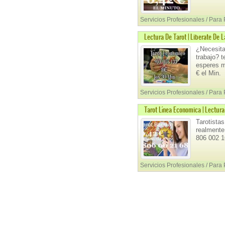
Servicios Profesionales / Para
Lectura De Tarot | Liberate De 
¿Necesitas
trabajo? 
esperes m
€ el Min.
Servicios Profesionales / Para
Tarot Línea Economica | Lectura
Tarotistas
realmente
806 002 1
Servicios Profesionales / Para