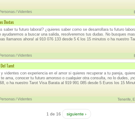
 Personas / Videntes
Las Dudas
 saber tu futuro laboral? ¿quieres saber como se desarrollara tu futuro labor
te ayudaremos a buscar una salida, resolveremos tus dudas. No busques mas 
as llamanos ahora! al 910 076 133 desde 5 € los 15 minutos o ha nuestro Tar
 Personas / Videntes
 Del Tarot
 y videntes con experiencia en el amor si quieres recuperar a tu pareja, quiere
 te ama, conocer tu futuro amoroso o cualquier otra consulta, no lo dudes, ¡
68, o ha nuestro Tarot Visa Barata al 919 991 085 desde 5 Euros los 15 Minu
 Personas / Videntes
Tenerife,
1 de 16
siguiente ›