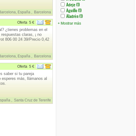
Filter
Filter
Filter
Filter
A
A
Apply
Apply
Adeje (1)
Coruña
Coruña
Adeje
Adeje
Apply
Apply
Aguillo (1)
Filter
Filter
Filter
Filter
Barcelona, España
,
Barcelona
Aguillo
Aguillo
Apply
Apply
Aladrén (1)
Filter
Filter
Aladrén
Aladrén
Oferta
5 €
+ Mostrar más
Filter
Filter
al? ¿tienes problemas en el
respuestas claras, ¡ no
ot 806 00 24 39/Precio 0,42
Barcelona, España
,
Barcelona
Oferta
5 €
s saber si tu pareja
no esperes más, llámanos al
tos.
 España
,
Santa Cruz de Tererife