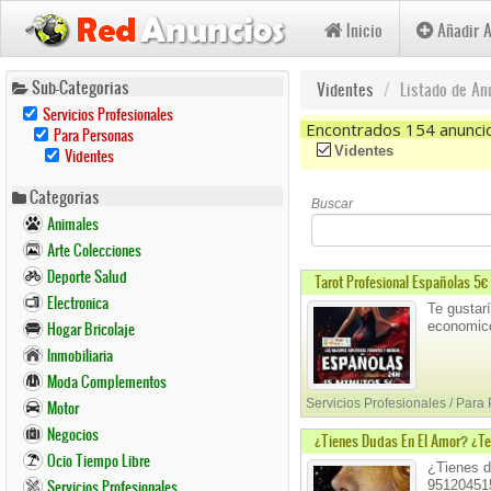
Inicio
Añadir 
Pasar
Sub-Categorias
Videntes
Listado de An
al
Remove
Servicios Profesionales
contenido
Servicios
Encontrados 154 anunci
Remove
Para Personas
Profesionales
Para
principal
Remove
(-)
Remove Videntes Filte
Videntes
Videntes
Filter
Personas
Videntes
Filter
Filter
Categorias
Buscar
Animales
Arte Colecciones
Deporte Salud
Tarot Profesional Españolas 5€
Electronica
Te gustar
economico
Hogar Bricolaje
Inmobiliaria
Moda Complementos
Servicios Profesionales / Para
Motor
Negocios
¿Tienes Dudas En El Amor? ¿Te 
Ocio Tiempo Libre
¿Tienes du
Servicios Profesionales
951204515