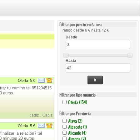
Filtrar por precio en €uros:
rango desde 0 € hasta 42 €
Desde
Hasta
Ir
Oferta
5 €
trar tu camino tel 951204515
0 euros
Filtrar por tipo anuncio:
Apply
Apply
Oferta (154)
Oferta
Oferta
Filter
Filter
Filtrar por Provincia
cadiz
,
Cadiz
Apply
Apply
Alava (2)
Alava
Alava
Apply
Apply
Oferta
5 €
Albacete (1)
Filter
Filter
Albacete
Albacete
Apply
Apply
Alicante (4)
alizar la relación? tel
Filter
Filter
Alicante
Alicante
Apply
Apply
Almeria (2)
0 minutos 20 euros