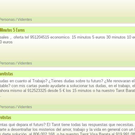
 Personas / Videntes
 Minutos 5 Euros
reales ,. oferta tel 951204515 economico. 15 minutos 5 euros 30 minutos 10 
0 euros
 Personas / Videntes
arotistas
udas en cuanto al Trabajo? ¿Tienes dudas sobre tu futuro? ¿Me renovaran el
table? con mis cartas puedo ayudarte a solucionar tus dudas, en el trabajo, e
ahora mismo al 912523325 desde 5 € los 15 minutos o ha nuestro Tarot Barat
.
 Personas / Videntes
rotistas
ntas qué depara el futuro? El Tarot tiene todas las respuestas que necesitas.
rte a desentrañar los misterios del amor, trabajo y la vida en general con un 
y darte solución, al 806 002 168, o ha nuestro Tarot Visa Barata al 919 991 0