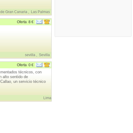
 de Gran Canaria
,
Las Palmas
Oferta
8 €
sevilla
,
Sevilla
Oferta
0 €
entados técnicos, con
 alto sentido de
Callao, un servicio técnico
Lima