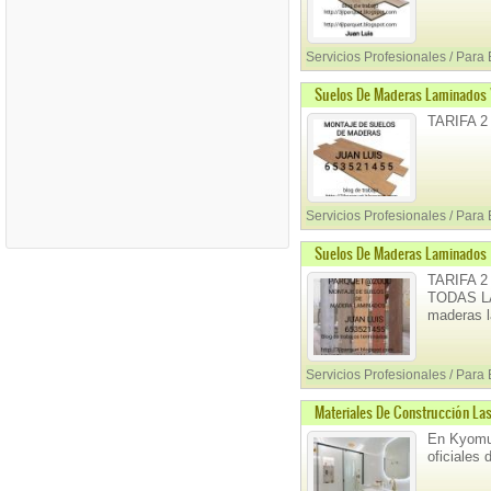
Servicios Profesionales / Para
Suelos De Maderas Laminados 
TARIFA 2
Servicios Profesionales / Para
Suelos De Maderas Laminados
TARIFA 2
TODAS LA
maderas l
Servicios Profesionales / Para
Materiales De Construcción Las
En Kyomu 
oficiales 