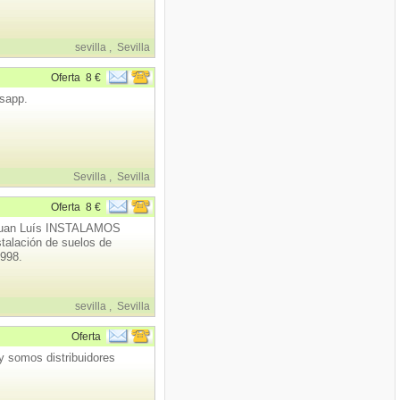
sevilla
,
Sevilla
Oferta
8 €
sapp.
Sevilla
,
Sevilla
Oferta
8 €
 Juan Luís INSTALAMOS
ación de suelos de
1998.
sevilla
,
Sevilla
Oferta
 somos distribuidores