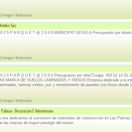
 El Hogar / Reformas
Vinilos Spc
 0 2 5 P A R Q U E T @ 2 0 0 0 MUNICIPIO SEVILLA Presupuesto por whats
 El Hogar / Reformas
 0 2 5 P A R Q U E T @ 2 0 0 0 Presupuesto por whaTSsapp. 653 52 14 55
S MARCA DE SUELOS LAMINADOS Y FRISOS Empresa dedicada a la instal
aminados, tarimas vinilos, pvc y revestimiento de paredes con frisos desde 
 El Hogar / Reformas
 Palmas - Decoración E Interiorismo
nos dedicamos al suministro de materiales de construcción en Las Palmas y
de las marcas de mayor prestigio del sector.