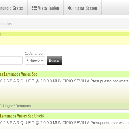
Anuncio Gratis
Vista Tablón
Iniciar Sesión
nuncios
s
r
Ordenar por
Buscar
ras Laminados Vinilos Spc
 0 2 5 P A R Q U E T @ 2 0 0 0 MUNICIPIO SEVILLA Presupuesto por whats
 El Hogar / Reformas
Laminados Vinilos Spc Uniclik
 0 2 5 P A R Q U E T @ 2 0 0 0 MUNICIPIO SEVILLA Presupuesto por whats