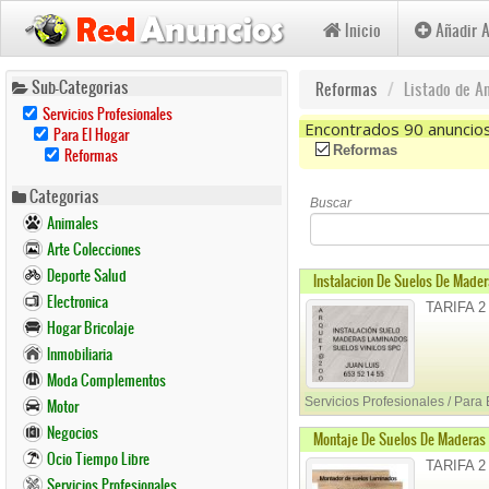
Inicio
Añadir 
Pasar
Sub-Categorias
Reformas
Listado de A
al
Remove
Servicios Profesionales
contenido
Servicios
Encontrados 90 anuncio
Remove
Para El Hogar
Profesionales
Para
principal
Remove
(-)
Remove Reformas Filte
Reformas
Reformas
Filter
El
Reformas
Hogar
Filter
Categorias
Filter
Buscar
Animales
Arte Colecciones
Deporte Salud
Instalacion De Suelos De Made
Electronica
TARIFA 2
Hogar Bricolaje
Inmobiliaria
Moda Complementos
Servicios Profesionales / Para
Motor
Negocios
Montaje De Suelos De Maderas 
Ocio Tiempo Libre
TARIFA 2
Servicios Profesionales