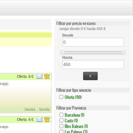
Filtrar por precio en €uros:
rango desde 0 € hasta 450 €
Desde
Hasta
Ir
Oferta
8 €
sapp.
Filtrar por tipo anuncio:
Apply
Apply
Oferta (90)
Oferta
Oferta
Filter
Filter
Filtrar por Provincia
Sevilla
,
Sevilla
Apply
Apply
Barcelona (1)
Barcelona
Barcelona
Apply
Apply
Oferta
8 €
Cadiz (1)
Filter
Filter
Cadiz
Cadiz
Apply
Apply
Illes Balears (1)
sapp.
Filter
Filter
Illes
Illes
Apply
Apply
Las Palmas (3)