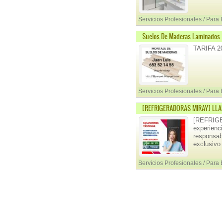
Servicios Profesionales / Para
Suelos De Maderas Laminados
TARIFA 2
Servicios Profesionales / Para
[REFRIGERADORAS MIRAY] LLAM
[REFRIGE
experienc
responsab
exclusivo
Servicios Profesionales / Para