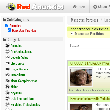
Inicio
Añadir 
Pasar
Sub-Categorias
Mascotas Perdidas
Lis
al
Remove
Animales
contenido
Animales
Encontrados 7 anuncios
Remove
Mascotas Perdidas
Filter
Mascotas
principal
(-)
Remove Mascotas Perdi
Mascotas Perdidas
Perdidas
Categorias
Filter
Animales
Buscar
Arte Colecciones
Deporte Salud
Electronica
CHOCOLATE LABRADOR PARA 
Hogar Bricolaje
CHOCOLAT
exteriorm
Inmobiliaria
miel, (2 
Moda Complementos
Motor
Animales / Mascotas Perdidas
Negocios
Ocio Tiempo Libre
Hermosa Cachorros De Yorkshi
Servicios Profesionales
Hermosa c
hembras d