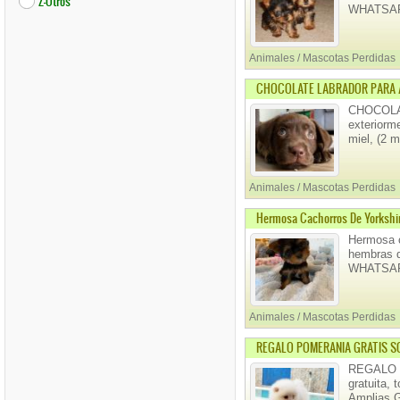
Z-Otros
WHATSAP
Animales / Mascotas Perdidas
CHOCOLATE LABRADOR PARA 
CHOCOLAT
exteriorm
miel, (2 
Animales / Mascotas Perdidas
Hermosa Cachorros De Yorkshi
Hermosa c
hembras d
WHATSAP
Animales / Mascotas Perdidas
REGALO POMERANIA GRATIS S
REGALO P
gratuita,
Amplias 