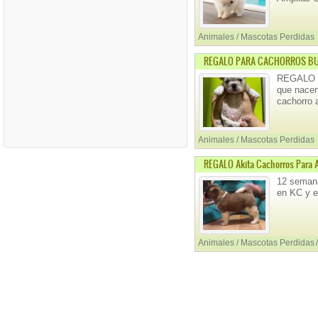
Animales / Mascotas Perdidas
REGALO PARA CACHORROS B
REGALO P
que nacen
cachorro 
Animales / Mascotas Perdidas
REGALO Akita Cachorros Para 
12 semana
en KC y e
Animales / Mascotas Perdidas