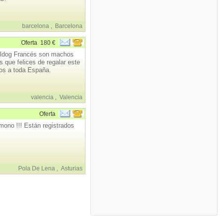
barcelona
,
Barcelona
Oferta
180 €
dog Francés son machos
que felices de regalar este
os a toda España.
valencia
,
Valencia
Oferta
ono !!! Están registrados
Pola De Lena
,
Asturias