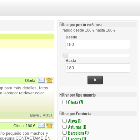
Filtrar por precio en €uros:
rango desde 180 € hasta 180 €
Desde
Hasta
Ir
Oferta
ra más detalles, fotos .
labrador retriever color
Filtrar por tipo anuncio:
Apply
Apply
Oferta (7)
Oferta
Oferta
Filter
Filter
Filtrar por Provincia
alava
,
Alava
Apply
Apply
Alava (1)
Alava
Alava
Apply
Apply
Oferta
180 €
Asturias (1)
Filter
Filter
Asturias
Asturias
Apply
Apply
Barcelona (1)
maño pequeño con machos y
Filter
Filter
Barcelona
Barcelona
Apply
Apply
Caceres (1)
uy juguetona CONTACTAME EN