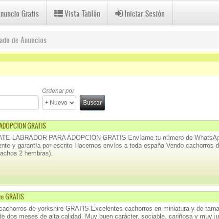
Anuncio Gratis
Vista Tablón
Iniciar Sesión
tado de Anuncios
das Filter
Ordenar por
Buscar
ADOPCION GRATIS
E LABRADOR PARA ADOPCION GRATIS Envíame tu número de WhatsApp pa
ente y garantía por escrito Hacemos envíos a toda españa Vendo cachorros de 
machos 2 hembras).
re GRATIS
achorros de yorkshire GRATIS Excelentes cachorros en miniatura y de ta
e dos meses de alta calidad. Muy buen carácter, sociable, cariñosa y m