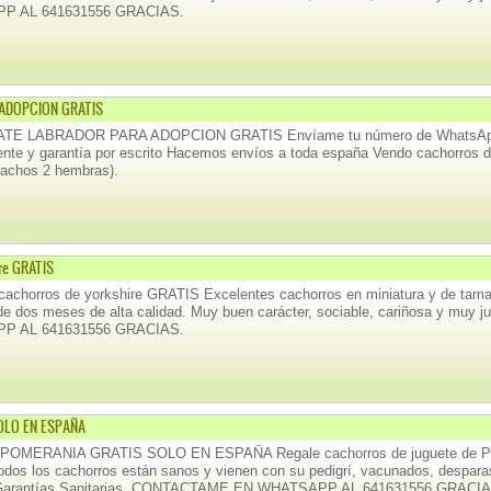
P AL 641631556 GRACIAS.
ADOPCION GRATIS
E LABRADOR PARA ADOPCION GRATIS Envíame tu número de WhatsApp pa
ente y garantía por escrito Hacemos envíos a toda españa Vendo cachorros de 
machos 2 hembras).
re GRATIS
achorros de yorkshire GRATIS Excelentes cachorros en miniatura y de ta
e dos meses de alta calidad. Muy buen carácter, sociable, cariñosa y m
P AL 641631556 GRACIAS.
OLO EN ESPAÑA
OMERANIA GRATIS SOLO EN ESPAÑA Regale cachorros de juguete de Pom
 todos los cachorros están sanos y vienen con su pedigrí, vacunados, despara
Garantías Sanitarias. CONTACTAME EN WHATSAPP AL 641631556 GRACIA