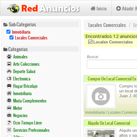
Inicio
Añadir 
Pasar
Sub-Categorias
Locales Comerciales
L
al
Remove
Inmobiliaria
contenido
Inmobiliaria
Encontrados 12 anuncio
Remove
Locales Comerciales
Filter
Locales
principal
(-)
Remove Locales Comerc
Locales Comerciales
Comerciales
Categorias
Filter
Animales
Buscar
Arte Colecciones
Deporte Salud
Electronica
Compro Un Local Comercial En P
Hogar Bricolaje
Compro lo
un local 
Inmobiliaria
Juan J.-
Moda Complementos
Motor
Inmobiliaria / Locales Comerci
Negocios
Ocio Tiempo Libre
Alquilo Un Local Comercial
Servicios Profesionales
Alquilo un
altos y s