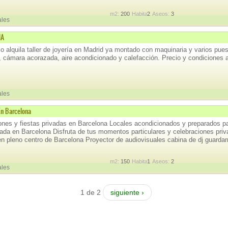
m2:
200
Habitaciones:
2
Aseos:
3
ales
IA
o alquila taller de joyería en Madrid ya montado con maquinaria y varios pue
, cámara acorazada, aire acondicionado y calefacción. Precio y condiciones 
ales
En Barcelona
ones y fiestas privadas en Barcelona Locales acondicionados y preparados para
ivada en Barcelona Disfruta de tus momentos particulares y celebraciones priv
en pleno centro de Barcelona Proyector de audiovisuales cabina de dj guarda
m2:
150
Habitaciones:
1
Aseos:
2
ales
1 de 2
siguiente ›