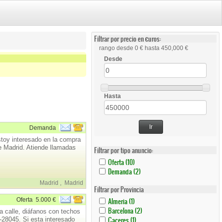
Filtrar por precio en €uros:
rango desde 0 € hasta 450,000 €
Desde
Hasta
Ir
Demanda
stoy interesado en la compra
de Madrid. Atiende llamadas
Filtrar por tipo anuncio:
Apply
Apply
Oferta (10)
Oferta
Oferta
Apply
Apply
Demanda (2)
Filter
Filter
Demanda
Demanda
Madrid
,
Madrid
Filter
Filter
Filtrar por Provincia
Apply
Apply
Oferta
5.000 €
Almeria (1)
Almeria
Almeria
Apply
Apply
Barcelona (2)
a calle, diáfanos con techos
Filter
Filter
Barcelona
Barcelona
Apply
Apply
Caceres (1)
-28045. Si esta interesado