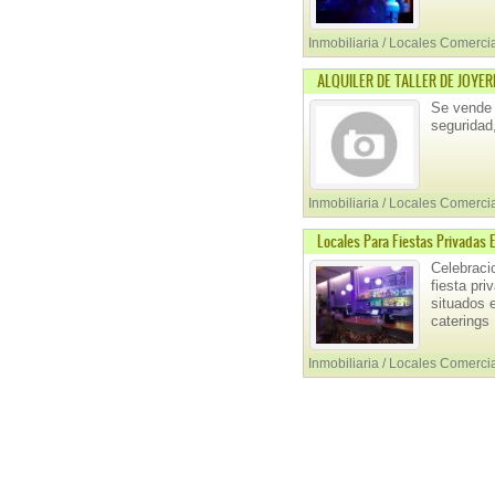
Inmobiliaria / Locales Comerci
ALQUILER DE TALLER DE JOYER
Se vende 
seguridad
Inmobiliaria / Locales Comerci
Locales Para Fiestas Privadas 
Celebraci
fiesta pr
situados 
caterings
Inmobiliaria / Locales Comerci