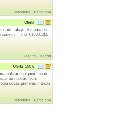
barcelona
,
Barcelona
Oferta
stos de trabajo. Sistema de
a convenir. Tfno: 616081255
Madrid
,
Madrid
Oferta
150 €
 realizar cualquier tipo de
adas en nuestro local
rropia copas primeras marcas
barcelona
,
Barcelona