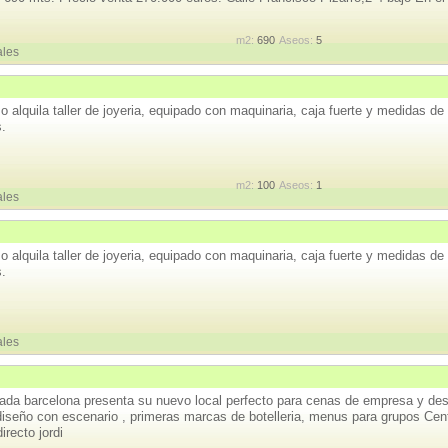
m2:
690
Aseos:
5
ales
o alquila taller de joyeria, equipado con maquinaria, caja fuerte y medidas d
.
m2:
100
Aseos:
1
ales
o alquila taller de joyeria, equipado con maquinaria, caja fuerte y medidas d
.
ales
ivada barcelona presenta su nuevo local perfecto para cenas de empresa y desp
diseño con escenario , primeras marcas de botelleria, menus para grupos Cent
irecto jordi