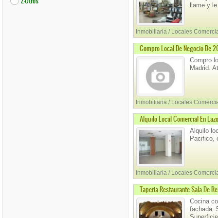
Z-Otros
llame y l
Inmobiliaria / Locales Comerci
Compro Local De Negocio De 2
Compro lo
Madrid. A
Inmobiliaria / Locales Comerci
Alquilo Local Comercial En Lazo
Alquilo l
Pacifico,
Inmobiliaria / Locales Comerci
Taperia Restaurante Sala De Re
Cocina con
fachada. 
Superfici