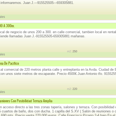
e informaremos. Juan J.---915525505---659305881.
ales
00 A 300m.
cal de negocio de unos 200 a 300. en calle comercial, tambien local en renta
tiende llamadas Juan J.-915525505-659305881 mañanas.
m2:
250
ales
na De Pacifico
ocal comercial de 220 metros planta calle y entreplanta en la Avda. Ciudad de
 con unos siete metros de escaparate. Precio 4500€.Juan Antonio tfo. 91552
m2:
220
ales
uniones Con Posibilidad Terraza Amplia
 acceso directo a las tres zonas tapería, salones y terraza. Con posibilidad d
5 cuartos de baño, dos con ducha. 1 capilla del S.XV ( Salón de reuniones o 
e 690 mts. Precio venta 270.000 euros. Calle Francisco Pizarro,2-4 bajo En el