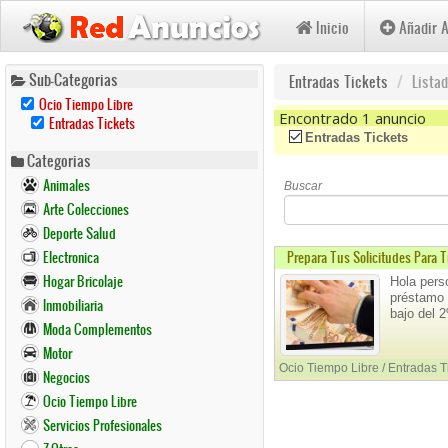
Inicio
Añadir 
Pasar
Sub-Categorias
Entradas Tickets
Lista
al
Remove
Ocio Tiempo Libre
contenido
Ocio
Encontrado 1 anuncio
Remove
Entradas Tickets
Tiempo
Entradas
principal
(-)
Remove Entradas Ticket
Entradas Tickets
Libre
Tickets
Categorias
Filter
Filter
Animales
Buscar
Arte Colecciones
Deporte Salud
Electronica
Prepara Tus Solicitudes Para 
Hogar Bricolaje
Hola pers
préstamo 
Inmobiliaria
bajo del 
Moda Complementos
Motor
Ocio Tiempo Libre / Entradas T
Negocios
Ocio Tiempo Libre
Servicios Profesionales