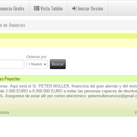
Anuncio Gratis
Vista Tablón
Iniciar Sesión
do de Anuncios
s Filter
Ordenar por
Buscar
Tus Proyectos
onas. Aquí está el Sr. PETER MULLER, financista del gran alemán y del resto
de 2.000 EURO a 8.000.000 EURO a todas las personas capaces de devolverl
2%. Asegúrese de estar allí por correo electrónico: petermullerservice@gmail
ickets
P