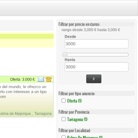
Filtrar por precio en €uros:
rango desde 3,000 € hasta 3,000 €
Desde
Hasta
Ir
Oferta
3.000 €
 del mundo, le ofrezco un
o con intereses a un tipo
Filtrar por tipo anuncio:
.com
Apply
Apply
Oferta (1)
Oferta
Oferta
Filter
Filter
Filtrar por Provincia
alma de Majorque
,
Tarragona
Apply
Apply
Tarragona (1)
Tarragona
Tarragona
Filter
Filter
Filtrar por Localidad
Apply
Apply
Palma De Majorque (1)