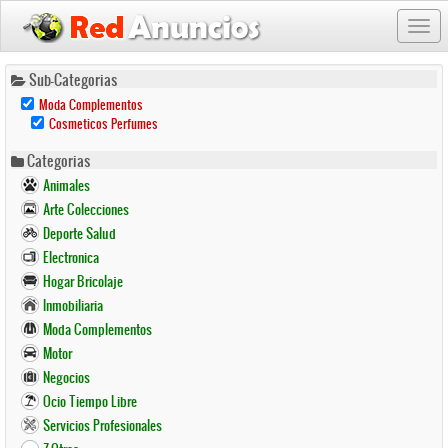
Togg
navi
Pasar
Sub-Categorias
al
Remove
Moda Complementos
contenido
Moda
Remove
Cosmeticos Perfumes
Complementos
principal
Cosmeticos
Filter
Perfumes
Categorias
Filter
Animales
Arte Colecciones
Deporte Salud
Electronica
Hogar Bricolaje
Inmobiliaria
Moda Complementos
Motor
Negocios
Ocio Tiempo Libre
Servicios Profesionales