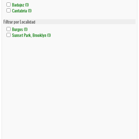
Apply
Apply
Badajoz (1)
Badajoz
Badajoz
Apply
Apply
Cantabria (1)
Filter
Filter
Cantabria
Cantabria
Filter
Filter
Filtrar por Localidad
Apply
Apply
Burgos (1)
Burgos
Burgos
Apply
Apply
Sunset Park, Brooklyn (1)
Filter
Filter
Sunset
Sunset
Park,
Park,
Brooklyn
Brooklyn
Filter
Filter