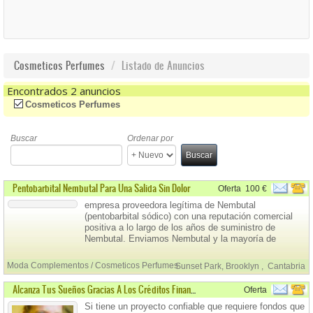
Cosmeticos Perfumes
Listado de Anuncios
Encontrados 2 anuncios
(-)
Remove Cosmeticos Perfumes Filter
Cosmeticos Perfumes
Buscar
Ordenar por
Buscar
Pentobarbital Nembutal Para Una Salida Sin Dolor
Oferta
100 €
empresa proveedora legítima de Nembutal
(pentobarbital sódico) con una reputación comercial
positiva a lo largo de los años de suministro de
Nembutal. Enviamos Nembutal y la mayoría de
nuestros clientes en EE.
Moda Complementos / Cosmeticos Perfumes
Sunset Park, Brooklyn
,
Cantabria
Alcanza Tus Sueños Gracias A Los Créditos Financieros
Oferta
Si tiene un proyecto confiable que requiere fondos que