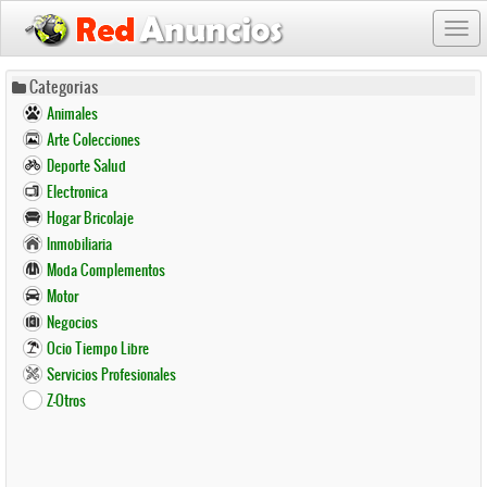
Togg
navi
Pasar
Categorias
al
Animales
contenido
Arte Colecciones
principal
Deporte Salud
Electronica
Hogar Bricolaje
Inmobiliaria
Moda Complementos
Motor
Negocios
Ocio Tiempo Libre
Servicios Profesionales
Z-Otros