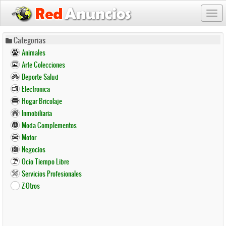
Togg
navi
Pasar
Categorias
al
Animales
contenido
Arte Colecciones
principal
Deporte Salud
Electronica
Hogar Bricolaje
Inmobiliaria
Moda Complementos
Motor
Negocios
Ocio Tiempo Libre
Servicios Profesionales
Z-Otros