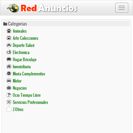
Toggl
naviga
Pasar
Categorias
al
Animales
contenido
Arte Colecciones
principal
Deporte Salud
Electronica
Hogar Bricolaje
Inmobiliaria
Moda Complementos
Motor
Negocios
Ocio Tiempo Libre
Servicios Profesionales
Z-Otros