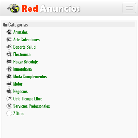
Togg
navi
Pasar
Categorias
al
Animales
contenido
Arte Colecciones
principal
Deporte Salud
Electronica
Hogar Bricolaje
Inmobiliaria
Moda Complementos
Motor
Negocios
Ocio Tiempo Libre
Servicios Profesionales
Z-Otros