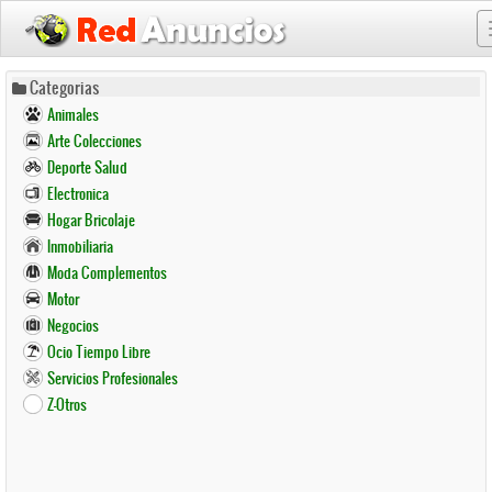
Pasar
Categorias
al
Animales
contenido
Arte Colecciones
principal
Deporte Salud
Electronica
Hogar Bricolaje
Inmobiliaria
Moda Complementos
Motor
Negocios
Ocio Tiempo Libre
Servicios Profesionales
Z-Otros