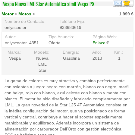
Vespa Nueva LML Star Automática simil Vespa PX
Motor
>
Motos
>
1.999 €
Nombre de Contacto:
Teléfono Fijo:
onlyscooter
933683619
Autor:
Tipo Anuncio:
Página Web:
onlyscooter_4351
Oferta
Enlace
(link
is
Marca:
Modelo:
Energía:
Año:
Km.:
external)
Vespa
Nueva
Gasolina
2013
1
LML
Star
La gama de colores es muy atractiva y combina perfectamente
con asientos a juego: negro con marrón, blanco con negro, marfil
con beige, rojo con blanco, azul celeste con blanco y menta con
blanco. El motor ha sido diseñado y fabricado completamente por
LML. La gran novedad de la Star 125 4T Automática consiste en
la inédita configuración del motor, que va posicionado de forma
vertical y central, contribuye a hacer el scooter especialmente
maniobrable y equilibrado. Además incorpora un sistema de
alimentación por carburador Dell’Orto con gestión electrónica