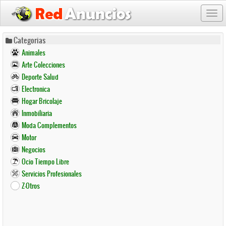
Togg
navi
Pasar
Categorias
al
Animales
contenido
Arte Colecciones
principal
Deporte Salud
Electronica
Hogar Bricolaje
Inmobiliaria
Moda Complementos
Motor
Negocios
Ocio Tiempo Libre
Servicios Profesionales
Z-Otros