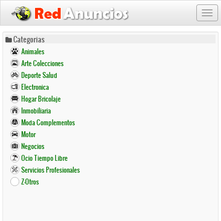
Togg
navi
Pasar
Categorias
al
Animales
contenido
Arte Colecciones
principal
Deporte Salud
Electronica
Hogar Bricolaje
Inmobiliaria
Moda Complementos
Motor
Negocios
Ocio Tiempo Libre
Servicios Profesionales
Z-Otros