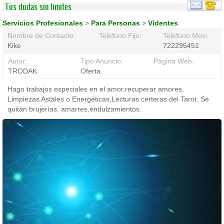
Tus dudas sin limites
Servicios Profesionales
>
Para Personas
>
Videntes
Nombre de Contacto:
Teléfono Fijo:
Teléfono Movil:
Kike
722295451
Autor:
Tipo Anuncio:
Página Web:
TRODAK
Oferta
Hago trabajos especiales en el amor,recuperar amores.
Limpiezas Astales o Energéticas,Lecturas certeras del Tarot. Se
quitan brujerías. amarres,endulzamientos.