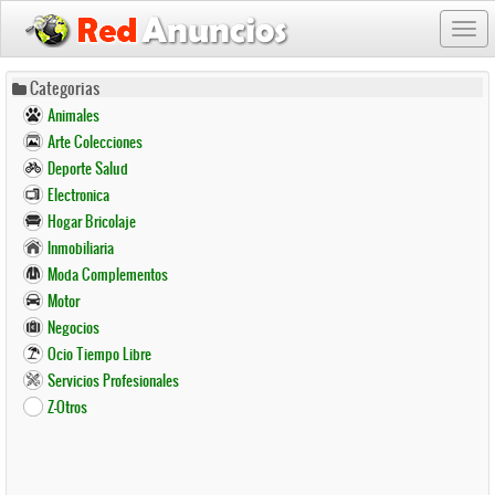
Togg
navi
Pasar
Categorias
al
Animales
contenido
Arte Colecciones
principal
Deporte Salud
Electronica
Hogar Bricolaje
Inmobiliaria
Moda Complementos
Motor
Negocios
Ocio Tiempo Libre
Servicios Profesionales
Z-Otros