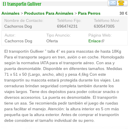
El transportín Gulliver
Animales
>
Productos Para Animales
>
Para Perros
30 €
Nombre de Contacto:
Teléfono Fijo:
Teléfono Movil:
Cachorros Dog
696474231
630547005
Autor:
Tipo Anuncio:
Página Web:
Cachorros Dog
Oferta
Enlace
(link
is
El transportín Gulliver ” talla 4” es para mascotas de hasta 18Kg
external)
Para el transporte seguro en tren, avión o en coche. Homologado
según la normativa IATA para el transporte aéreo. Con asa y
puerta desmontable. Disponible en diferentes tamaños. Medidas
71 x 51 x 50 (Largo, ancho, alto) y pesa 4,6kg Con este
transportín su mascota estará protegida durante los viajes. Las
cerraduras brindan seguridad completa también durante los
viajes largos. Tiene dos depósitos para poder colocar snacks o
diversos accesorios. La puerta es desmontable. El transportín
tiene un asa. Se recomienda pedir también el juego de ruedas
para facilitar el manejo. Atención: la altura interior es 5 cm más
pequeña que la altura exterior. Antes de comprar el transportín
debe considerar el tamaño individual de su perro.