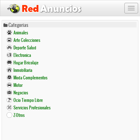
Togg
navi
Pasar
Categorias
al
Animales
contenido
Arte Colecciones
principal
Deporte Salud
Electronica
Hogar Bricolaje
Inmobiliaria
Moda Complementos
Motor
Negocios
Ocio Tiempo Libre
Servicios Profesionales
Z-Otros