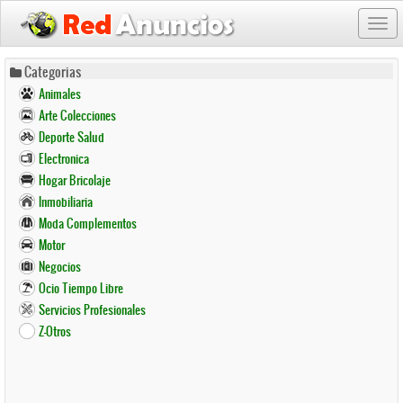
Togg
navi
Pasar
Categorias
al
Animales
contenido
Arte Colecciones
principal
Deporte Salud
Electronica
Hogar Bricolaje
Inmobiliaria
Moda Complementos
Motor
Negocios
Ocio Tiempo Libre
Servicios Profesionales
Z-Otros