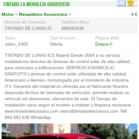
TINTADO LA MORALEJA 666092638
Motor
>
Recambios Accesorios
>
0 €
Nombre de Contacto:
Teléfono Movil:
TINTADO DE LUNAS ICS
666092638
Autor:
Tipo Anuncio:
Página Web:
isidro_4365
Oferta
Enlace
(link
is
TINTADO DE LUNAS ICS Madrid Desde 2004 a su servicio
external)
Instaladores directos de láminas de control solar de alta calidad,
para vehículos y edificaciones. SERVICIO A DOMICILIO
GRATUITO Láminas de control solar utilizadas de alta calidad,
Americano y Alemán, homologado por el ministerio de industria
ITV. Garantía del material es ofrecida por el fabricante Nuestra
depurada técnica de laminado de vehículos, permite realizar su
vehículo sin desmontar, elementos de este. El Tiempo de
instalación varía según el modelo a instalar y limpieza necesaria
www.tintadodelunasics.com isidro@tintadodelunasics.com Telf.
666 092 638 WhatsApp