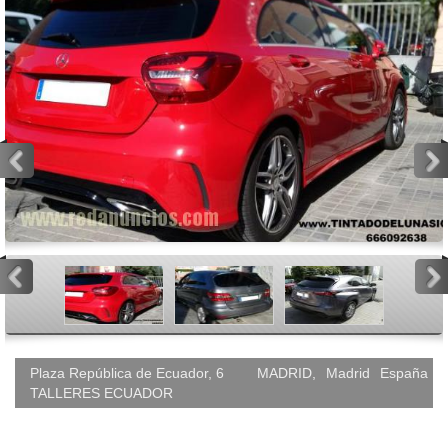
<
>
<
>
Plaza República de Ecuador, 6
MADRID
,
Madrid
España
TALLERES ECUADOR