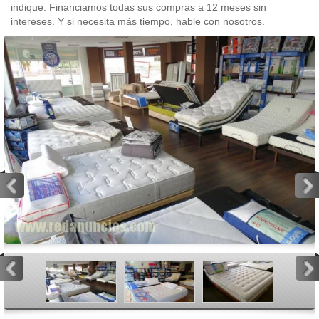
indique. Financiamos todas sus compras a 12 meses sin
intereses. Y si necesita más tiempo, hable con nosotros.
<
>
<
>