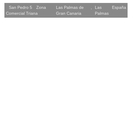
San Pedro 5
Zona
Las Palmas de
,
Las
España
Comercial Triana
Gran Canaria
Palmas