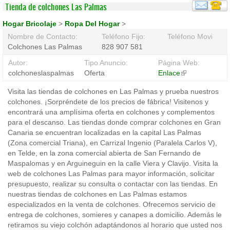
Tienda de colchones Las Palmas
Hogar Bricolaje
>
Ropa Del Hogar
>
Nombre de Contacto:
Teléfono Fijo:
Teléfono Movil:
Colchones Las Palmas
828 907 581
Autor:
Tipo Anuncio:
Página Web:
colchoneslaspalmas
Oferta
Enlace
(link
is
Visita las tiendas de colchones en Las Palmas y prueba nuestros
external)
colchones. ¡Sorpréndete de los precios de fábrica! Visitenos y
encontrará una amplísima oferta en colchones y complementos
para el descanso. Las tiendas donde comprar colchones en Gran
Canaria se encuentran localizadas en la capital Las Palmas
(Zona comercial Triana), en Carrizal Ingenio (Paralela Carlos V),
en Telde, en la zona comercial abierta de San Fernando de
Maspalomas y en Arguineguin en la calle Viera y Clavijo. Visita la
web de colchones Las Palmas para mayor información, solicitar
presupuesto, realizar su consulta o contactar con las tiendas. En
nuestras tiendas de colchones en Las Palmas estamos
especializados en la venta de colchones. Ofrecemos servicio de
entrega de colchones, somieres y canapes a domicilio. Además le
retiramos su viejo colchón adaptándonos al horario que usted nos