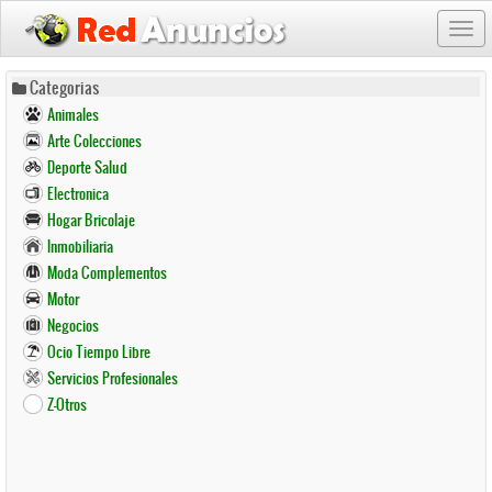
Togg
navi
Pasar
Categorias
al
Animales
contenido
Arte Colecciones
principal
Deporte Salud
Electronica
Hogar Bricolaje
Inmobiliaria
Moda Complementos
Motor
Negocios
Ocio Tiempo Libre
Servicios Profesionales
Z-Otros