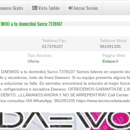
Anuncio Gratis
Vista Tablón
Iniciar Sesión
WOO a tu domicilio| Surco 7378107
Teléfono Fijo:
Teléfono Movil:
017378107
981091335
Tipo Anuncio:
Página Web:
Oferta
Enlace
(link
is
AEWOO a tu domicilio| Surco 7378107 Somos líderes en soporte técni
external
do y secadoras, todo de línea Daewoo. Si su equipo presenta alguna fa
 solucionar su falla. En sermitec encontrará la solución al mejor func
vado, refrigeradora o secadora Daewoo. OFRECEMOS GARANTÍA DE 
DÉBITO. ¡¡LLÁMANOS AHORA Y NO SE ARREPENTIRÁ!! Call Center: 
 consultas VIA WhatsApp: 981091335 https://www.tecnicosdelavadora