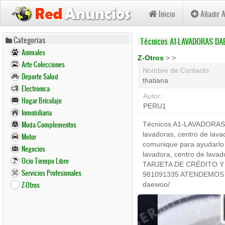
Inicio
Añadir 
Pasar
Categorias
Técnicos A1-LAVADORAS DAE
al
Animales
contenido
Z-Otros
>
>
Arte Colecciones
principal
Nombre de Contacto:
Deporte Salud
thatiana
Electronica
Autor:
Hogar Bricolaje
PERU1
Inmobiliaria
Moda Complementos
Técnicos A1-LAVADORAS D
lavadoras, centro de lava
Motor
comunique para ayudarlo a
Negocios
lavadora, centro de la
Ocio Tiempo Libre
TARJETA DE CRÉDITO Y 
Servicios Profesionales
981091335 ATENDEMOS tus
Z-Otros
daewoo/