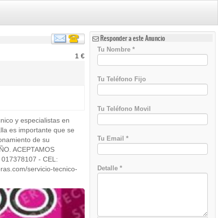
Responder a este Anuncio
Tu Nombre
*
1 €
Tu Teléfono Fijo
Tu Teléfono Movil
co y especialistas en
)
lla es importante que se
Tu Email
*
ionamiento de su
1 AÑO. ACEPTAMOS
017378107 - CEL:
Detalle
*
s.com/servicio-tecnico-