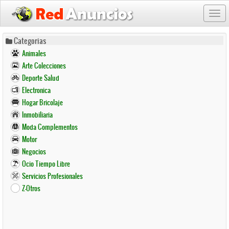
Togg
navi
Pasar
Categorias
al
Animales
contenido
Arte Colecciones
principal
Deporte Salud
Electronica
Hogar Bricolaje
Inmobiliaria
Moda Complementos
Motor
Negocios
Ocio Tiempo Libre
Servicios Profesionales
Z-Otros