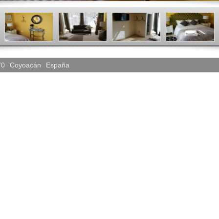
70
Coyoacán
España