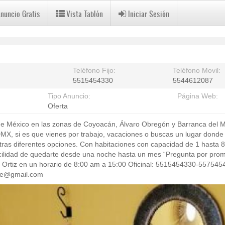
Anuncio Gratis
Vista Tablón
Iniciar Sesión
Teléfono Fijo:
Teléfono Movil:
5515454330
5544612087
Tipo Anuncio:
Página Web:
Oferta
 de México en las zonas de Coyoacán, Álvaro Obregón y Barranca del M
X, si es que vienes por trabajo, vacaciones o buscas un lugar donde 
ras diferentes opciones. Con habitaciones con capacidad de 1 hasta 8
cilidad de quedarte desde una noche hasta un mes “Pregunta por prom
rtiz en un horario de 8:00 am a 15:00 Oficinal: 5515454330-55754
use@gmail.com