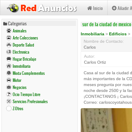
Inicio
Añadir 
Pasar
Categorias
sur de la ciudad de mexico
al
Animales
contenido
Inmobiliaria
>
Edificios
>
Arte Colecciones
principal
Nombre de Contacto:
Deporte Salud
Carlos
Electronica
Autor:
Hogar Bricolaje
Carlos Ortiz
Inmobiliaria
Moda Complementos
Casa al sur de la ciudad
más importantes de la CDM
Motor
meses pregunta por nuest
Negocios
noche desde 2500 y la fa
Ocio Tiempo Libre
¡CONTACTANOS ¡ Carlos O
Servicios Profesionales
Correo: carloscoyotaho
Z-Otros