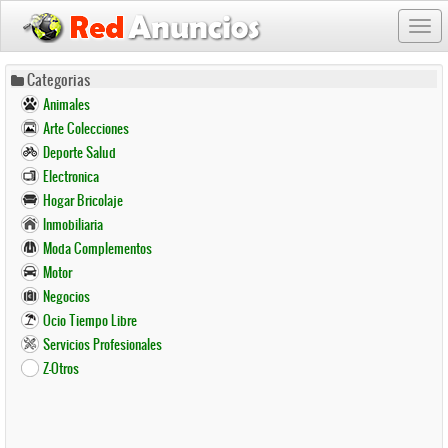
Togg
navi
Pasar
Categorias
al
Animales
contenido
Arte Colecciones
principal
Deporte Salud
Electronica
Hogar Bricolaje
Inmobiliaria
Moda Complementos
Motor
Negocios
Ocio Tiempo Libre
Servicios Profesionales
Z-Otros