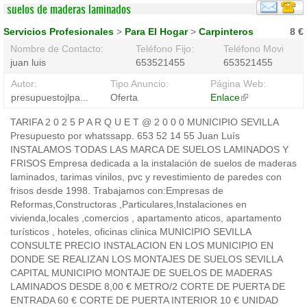
suelos de maderas laminados
Servicios Profesionales
>
Para El Hogar
>
Carpinteros
8 €
Nombre de Contacto:
Teléfono Fijo:
Teléfono Movil:
juan luis
653521455
653521455
Autor:
Tipo Anuncio:
Página Web:
presupuestojlpa...
Oferta
Enlace
(link
is
TARIFA 2 0 2 5 P A R Q U E T @ 2 0 0 0 MUNICIPIO SEVILLA
external)
Presupuesto por whatssapp. 653 52 14 55 Juan Luís
INSTALAMOS TODAS LAS MARCA DE SUELOS LAMINADOS Y
FRISOS Empresa dedicada a la instalación de suelos de maderas
laminados, tarimas vinilos, pvc y revestimiento de paredes con
frisos desde 1998. Trabajamos con:Empresas de
Reformas,Constructoras ,Particulares,Instalaciones en
vivienda,locales ,comercios , apartamento aticos, apartamento
turísticos , hoteles, oficinas clinica MUNICIPIO SEVILLA
CONSULTE PRECIO INSTALACION EN LOS MUNICIPIO EN
DONDE SE REALIZAN LOS MONTAJES DE SUELOS SEVILLA
CAPITAL MUNICIPIO MONTAJE DE SUELOS DE MADERAS
LAMINADOS DESDE 8,00 € METRO/2 CORTE DE PUERTA DE
ENTRADA 60 € CORTE DE PUERTA INTERIOR 10 € UNIDAD