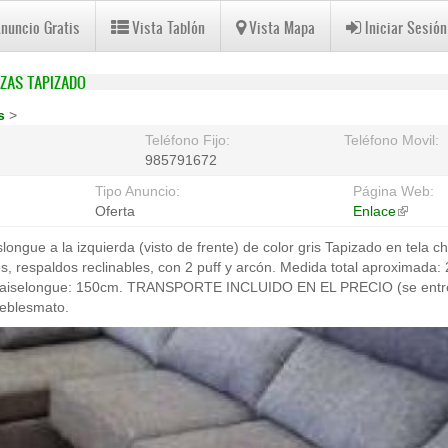
Anuncio Gratis
Vista Tablón
Vista Mapa
Iniciar Sesión
ZAS TAPIZADO
s
>
Teléfono Fijo:
Teléfono Movil:
985791672
Tipo Anuncio:
Página Web:
Oferta
Enlace
(link
is
ongue a la izquierda (visto de frente) de color gris Tapizado en tela c
external
les, respaldos reclinables, con 2 puff y arcón. Medida total aproximada
haiselongue: 150cm. TRANSPORTE INCLUIDO EN EL PRECIO (se entreg
ueblesmato.