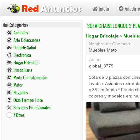
Inicio
Añadir 
Pasar
Categorias
SOFA CHAISELONGUE 3 PLA
al
Animales
contenido
Hogar Bricolaje
>
Mueble
Arte Colecciones
principal
Nombre de Contacto:
Deporte Salud
Muebles Mato
Electronica
Autor:
Hogar Bricolaje
global_3779
Inmobiliaria
Moda Complementos
Sofa de 3 plazas con chesl
lavable. Asientos extraíb
Motor
x 85 cm fondo * Fondo c
Negocios
colores y modelos en: m
Ocio Tiempo Libre
Servicios Profesionales
Z-Otros