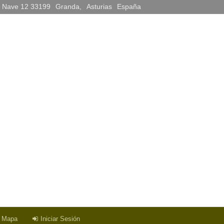
, Nave 12 33199
Granda
,
Asturias
España
a Mapa
Iniciar Sesión