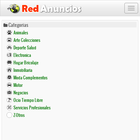
Togg
navi
Pasar
Categorias
al
Animales
contenido
Arte Colecciones
principal
Deporte Salud
Electronica
Hogar Bricolaje
Inmobiliaria
Moda Complementos
Motor
Negocios
Ocio Tiempo Libre
Servicios Profesionales
Z-Otros