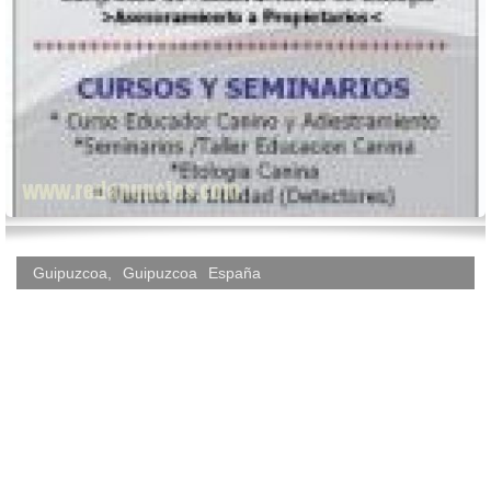
Guipuzcoa
,
Guipuzcoa
España