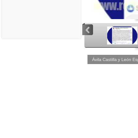
<
<
Ávila Castilla y León E