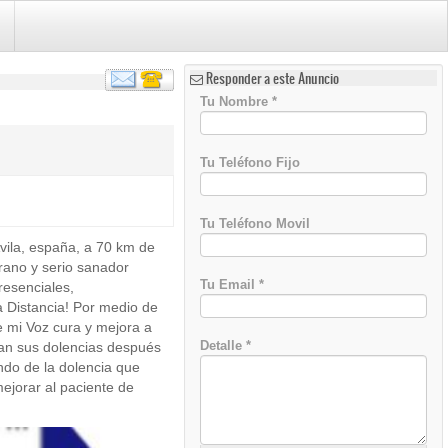
Responder a este Anuncio
Tu Nombre
*
Tu Teléfono Fijo
Tu Teléfono Movil
Ávila, españa, a 70 km de
)
rano y serio sanador
Tu Email
*
resenciales,
a Distancia! Por medio de
e mi Voz cura y mejora a
Detalle
*
ran sus dolencias después
ndo de la dolencia que
ejorar al paciente de