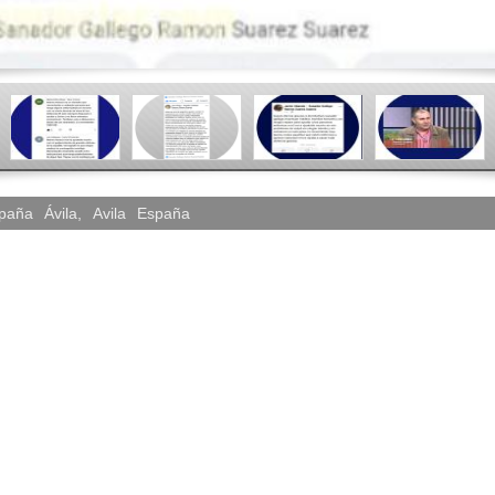
spaña
Ávila
,
Avila
España