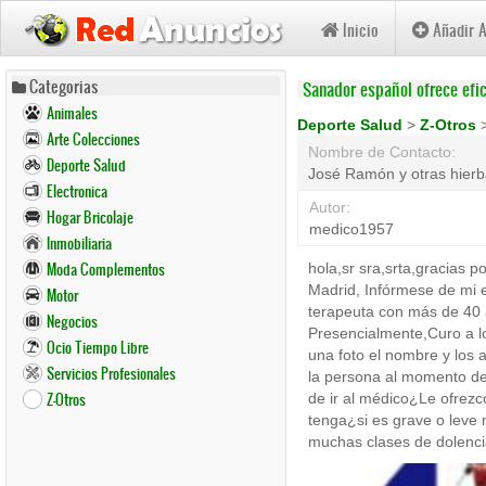
Inicio
Añadir 
Pasar
Categorias
Sanador español ofrece efic
al
Animales
contenido
Deporte Salud
>
Z-Otros
Arte Colecciones
principal
Nombre de Contacto:
Deporte Salud
José Ramón y otras hier
Electronica
Autor:
Hogar Bricolaje
medico1957
Inmobiliaria
Moda Complementos
hola,sr sra,srta,gracias p
Madrid, Infórmese de mi 
Motor
terapeuta con más de 40 a
Negocios
Presencialmente,Curo a lo
Ocio Tiempo Libre
una foto el nombre y los
Servicios Profesionales
la persona al momento de
Z-Otros
de ir al médico¿Le ofrezc
tenga¿si es grave o leve 
muchas clases de dolenci