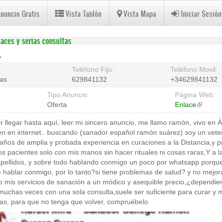
Anuncio Gratis
Vista Tablón
Vista Mapa
Iniciar Sesión
aces y serias consultas
>
Teléfono Fijo:
Teléfono Movil:
bas
629841132
+34629841132
Tipo Anuncio:
Página Web:
Oferta
Enlace
(link
is
or llegar hasta aquí, leer mi sincero anuncio, me llamo ramón, vivo en 
external
en en internet.. buscando (sanador español ramón suárez) soy un vete
ños de amplia y probada experiencia en curaciones a la Distancia,y p
s pacientes solo con mis manos sin hacer rituales ni cosas raras,Y a l
 apellidos, y sobre todo hablando conmigo un poco por whatsapp porqu
 hablar conmigo, por lo tanto?si tiene problemas de salud? y no mejo
o mis servicios de sanación a un módico y asequible precio,¿dependie
muchas veces con una sola consulta,suele ser suficiente para curar y m
as, para que no tenga que volver, compruébelo