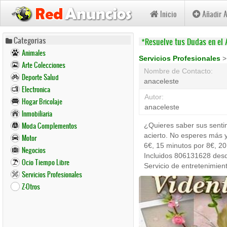
Inicio
Añadir 
Pasar
Categorias
*Resuelve tus Dudas en el
al
Animales
contenido
Servicios Profesionales
Arte Colecciones
principal
Nombre de Contacto:
Deporte Salud
anaceleste
Electronica
Autor:
Hogar Bricolaje
anaceleste
Inmobiliaria
Moda Complementos
¿Quieres saber sus sentim
acierto. No esperes más y
Motor
6€, 15 minutos por 8€, 2
Negocios
Incluidos 806131628 desde
Ocio Tiempo Libre
Servicio de entretenimien
Servicios Profesionales
Z-Otros