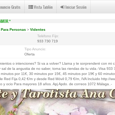
Anuncio Gratis
Vista Tablón
Iniciar Sesión
 AMOR.*
>
Para Personas
>
Videntes
Teléfono Fijo:
933 730 719
Tipo Anuncio:
Oferta
ientos o intenciones? Si va a volver? Llama y te sorprenderé con mi c
 sal de la angustia de no saber, toma las riendas de tu vida.-Visa 933
0 minutos por 11€, 30 minutos por 15€, 45 minutos por 19€ y 60 minut
 Red Fija 0,42 €/m y desde Red Móvil 0,79 €/m, IVA Incluido http://w
to y ocio Para mayores 18 años. Apj Apdo. de correos 1072 Málaga..-