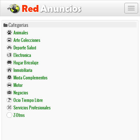
Togg
navi
Pasar
Categorias
al
Animales
contenido
Arte Colecciones
principal
Deporte Salud
Electronica
Hogar Bricolaje
Inmobiliaria
Moda Complementos
Motor
Negocios
Ocio Tiempo Libre
Servicios Profesionales
Z-Otros