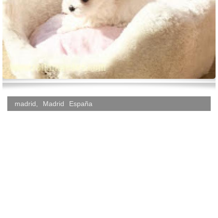
madrid
,
Madrid
España