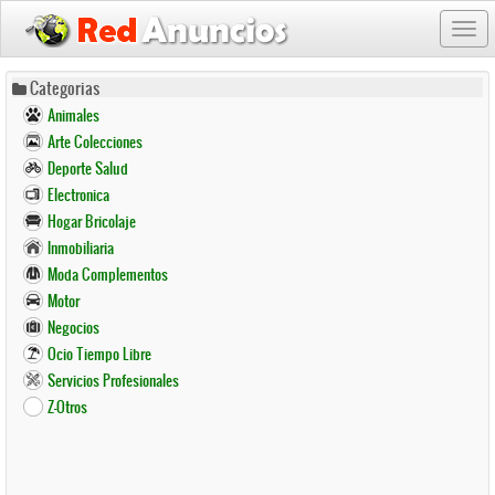
Togg
navi
Pasar
Categorias
al
Animales
contenido
Arte Colecciones
principal
Deporte Salud
Electronica
Hogar Bricolaje
Inmobiliaria
Moda Complementos
Motor
Negocios
Ocio Tiempo Libre
Servicios Profesionales
Z-Otros