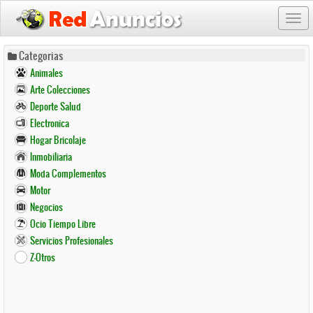
Togg
navi
Pasar
Categorias
al
Animales
contenido
Arte Colecciones
principal
Deporte Salud
Electronica
Hogar Bricolaje
Inmobiliaria
Moda Complementos
Motor
Negocios
Ocio Tiempo Libre
Servicios Profesionales
Z-Otros