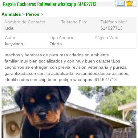
Regalo Cachorros Rottweiler whatsapp 614627713
Animales
>
Perros
>
Nombre de Contacto:
Teléfono Fijo:
Teléfono Movil:
lucia
614627713
Autor:
Tipo Anuncio:
Página Web:
lucyviaga
Oferta
machos y hembras de pura raza criados en ambiente
familiar,muy bien socializados y con muy buen caracter.Los
cachorros se entregan con previa revision veterinaria y pureza
garantizada,con cartilla actualizada, vacunados,desparasitados,
identificados con chip,buen pedigri.whatapps ,614627713