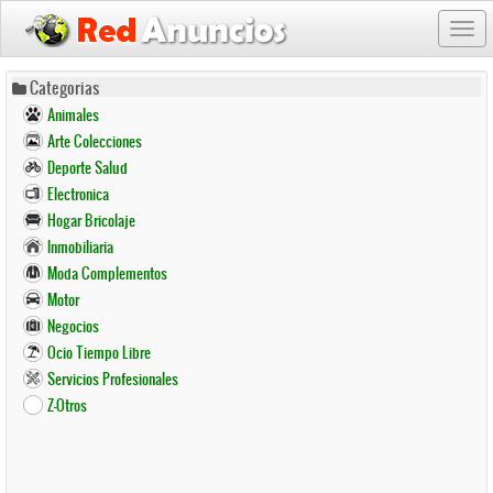
Togg
navi
Pasar
Categorias
al
Animales
contenido
Arte Colecciones
principal
Deporte Salud
Electronica
Hogar Bricolaje
Inmobiliaria
Moda Complementos
Motor
Negocios
Ocio Tiempo Libre
Servicios Profesionales
Z-Otros