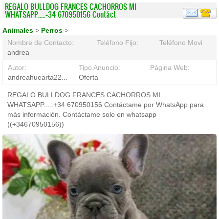
REGALO BULLDOG FRANCES CACHORROS MI
WHATSAPP.....+34 670950156 Contáct
Animales
>
Perros
>
Nombre de Contacto:
Teléfono Fijo:
Teléfono Movil:
andrea
Autor:
Tipo Anuncio:
Página Web:
andreahuearta22...
Oferta
REGALO BULLDOG FRANCES CACHORROS MI
WHATSAPP.....+34 670950156 Contáctame por WhatsApp para
más información. Contáctame solo en whatsapp
((+34670950156))