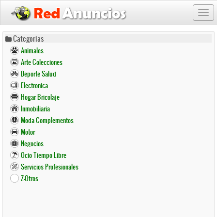
Togg
navi
Pasar
Categorias
al
Animales
contenido
Arte Colecciones
principal
Deporte Salud
Electronica
Hogar Bricolaje
Inmobiliaria
Moda Complementos
Motor
Negocios
Ocio Tiempo Libre
Servicios Profesionales
Z-Otros