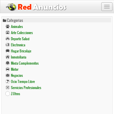
Togg
navi
Pasar
Categorias
al
Animales
contenido
Arte Colecciones
principal
Deporte Salud
Electronica
Hogar Bricolaje
Inmobiliaria
Moda Complementos
Motor
Negocios
Ocio Tiempo Libre
Servicios Profesionales
Z-Otros