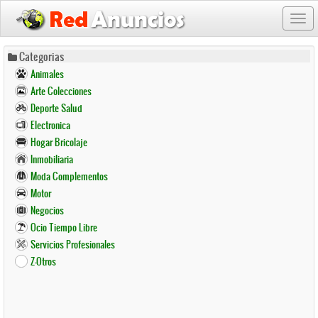
Togg
navi
Pasar
Categorias
al
Animales
contenido
Arte Colecciones
principal
Deporte Salud
Electronica
Hogar Bricolaje
Inmobiliaria
Moda Complementos
Motor
Negocios
Ocio Tiempo Libre
Servicios Profesionales
Z-Otros