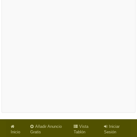
Añadir Anuncio
Vista
Iniciar
Inicio
Gratis
Tablón
Sesión