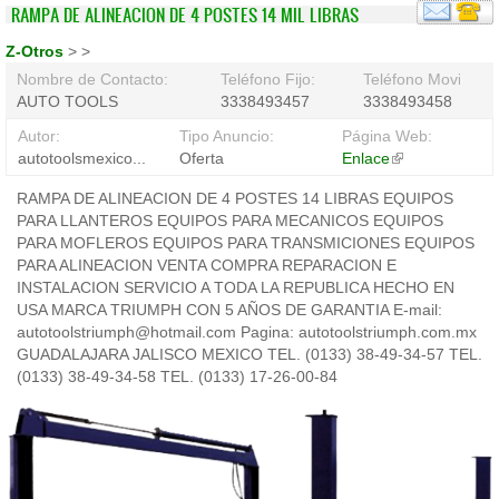
RAMPA DE ALINEACION DE 4 POSTES 14 MIL LIBRAS
Z-Otros
>
>
Nombre de Contacto:
Teléfono Fijo:
Teléfono Movil:
AUTO TOOLS
3338493457
3338493458
Autor:
Tipo Anuncio:
Página Web:
autotoolsmexico...
Oferta
Enlace
(link
is
RAMPA DE ALINEACION DE 4 POSTES 14 LIBRAS EQUIPOS
external)
PARA LLANTEROS EQUIPOS PARA MECANICOS EQUIPOS
PARA MOFLEROS EQUIPOS PARA TRANSMICIONES EQUIPOS
PARA ALINEACION VENTA COMPRA REPARACION E
INSTALACION SERVICIO A TODA LA REPUBLICA HECHO EN
USA MARCA TRIUMPH CON 5 AÑOS DE GARANTIA E-mail:
autotoolstriumph@hotmail.com Pagina: autotoolstriumph.com.mx
GUADALAJARA JALISCO MEXICO TEL. (0133) 38-49-34-57 TEL.
(0133) 38-49-34-58 TEL. (0133) 17-26-00-84