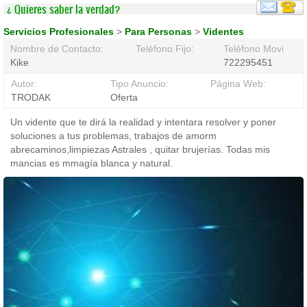
¿ Quieres saber la verdad?
Servicios Profesionales
>
Para Personas
>
Videntes
Nombre de Contacto:
Teléfono Fijo:
Teléfono Movil:
Kike
722295451
Autor:
Tipo Anuncio:
Página Web:
TRODAK
Oferta
Un vidente que te dirá la realidad y intentara resolver y poner
soluciones a tus problemas, trabajos de amorm
abrecaminos,limpiezas Astrales , quitar brujerías. Todas mis
mancias es mmagía blanca y natural.