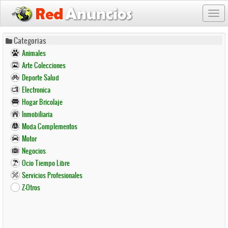
Togg
navi
Pasar
Categorias
al
Animales
contenido
Arte Colecciones
principal
Deporte Salud
Electronica
Hogar Bricolaje
Inmobiliaria
Moda Complementos
Motor
Negocios
Ocio Tiempo Libre
Servicios Profesionales
Z-Otros