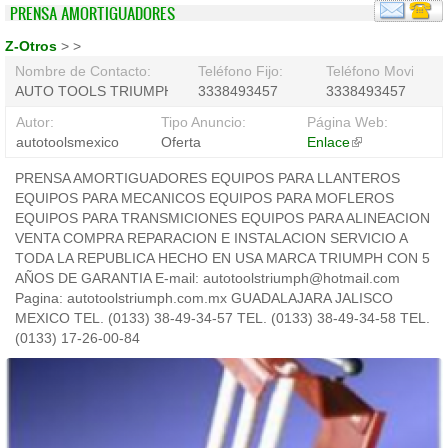
PRENSA AMORTIGUADORES
Z-Otros
>
>
Nombre de Contacto:
Teléfono Fijo:
Teléfono Movil:
AUTO TOOLS TRIUMPH
3338493457
3338493457
Autor:
Tipo Anuncio:
Página Web:
autotoolsmexico
Oferta
Enlace
(link
is
PRENSA AMORTIGUADORES EQUIPOS PARA LLANTEROS
external)
EQUIPOS PARA MECANICOS EQUIPOS PARA MOFLEROS
EQUIPOS PARA TRANSMICIONES EQUIPOS PARA ALINEACION
VENTA COMPRA REPARACION E INSTALACION SERVICIO A
TODA LA REPUBLICA HECHO EN USA MARCA TRIUMPH CON 5
AÑOS DE GARANTIA E-mail: autotoolstriumph@hotmail.com
Pagina: autotoolstriumph.com.mx GUADALAJARA JALISCO
MEXICO TEL. (0133) 38-49-34-57 TEL. (0133) 38-49-34-58 TEL.
(0133) 17-26-00-84