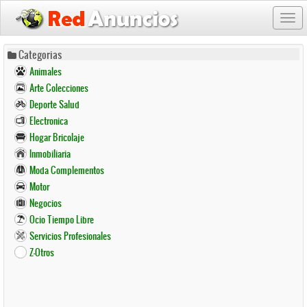
Togg
navi
Pasar
Categorias
al
Animales
contenido
Arte Colecciones
principal
Deporte Salud
Electronica
Hogar Bricolaje
Inmobiliaria
Moda Complementos
Motor
Negocios
Ocio Tiempo Libre
Servicios Profesionales
Z-Otros