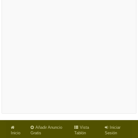
Añadir Anuncio
Vista
Iniciar
Inicio
Gratis
Tablón
Sesión