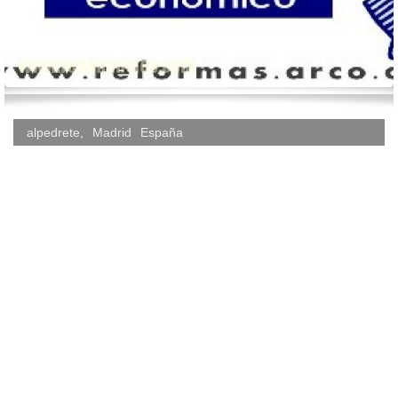
alpedrete
,
Madrid
España