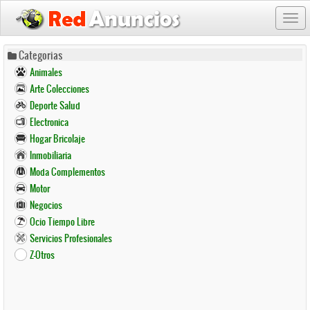
Togg
navi
Pasar
Categorias
al
Animales
contenido
Arte Colecciones
principal
Deporte Salud
Electronica
Hogar Bricolaje
Inmobiliaria
Moda Complementos
Motor
Negocios
Ocio Tiempo Libre
Servicios Profesionales
Z-Otros