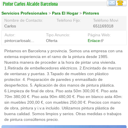
Pintor Carlos Alcalde Barcelona
Servicios Profesionales
>
Para El Hogar
>
Pintores
Nombre de Contacto:
Teléfono Fijo:
Teléfono Movil:
Carlos
651169318
Autor:
Tipo Anuncio:
Página Web:
pintorcarlosalc...
Oferta
Enlace
(link
is
Pintamos en Barcelona y provincia. Somos una empresa con una
external)
extensa experiencia en el ramo de la pintura desde 1985.
Nuestra manera de proceder a la hora de pintar una vivienda.
1.Retirada de embellecedores eléctricos. 2.Encintado de marcos
de ventanas y puertas. 3.Tapado de muebles con plástico
protector. 4. Preparación de paredes y enmasillado de
desperfectos. 5. Aplicación de dos manos de pintura plástica.
6.Limpieza de final de obra. Piso asta 50m 300,00 €. Piso asta
70m 380,00 €. Piso asta 90m 480,00 €. Piso en blanco asta 40m:
sin muebles 200,00 €, con muebles 250,00 €. Precios con mano
de obra, pintura y i.v.a incluido. Utilizamos pintura plástica de
buena calidad. Somos limpios y serios. Otras medidas o trabajos
de pintura consúltenos precio.