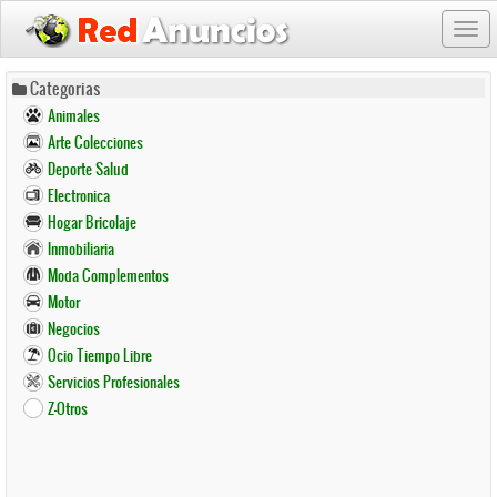
Togg
navi
Pasar
Categorias
al
Animales
contenido
Arte Colecciones
principal
Deporte Salud
Electronica
Hogar Bricolaje
Inmobiliaria
Moda Complementos
Motor
Negocios
Ocio Tiempo Libre
Servicios Profesionales
Z-Otros