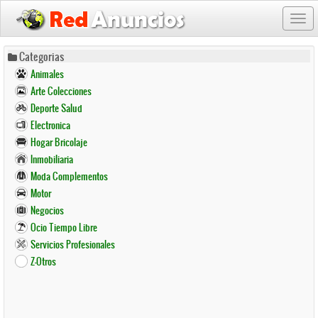
Togg
navi
Pasar
Categorias
al
Animales
contenido
Arte Colecciones
principal
Deporte Salud
Electronica
Hogar Bricolaje
Inmobiliaria
Moda Complementos
Motor
Negocios
Ocio Tiempo Libre
Servicios Profesionales
Z-Otros