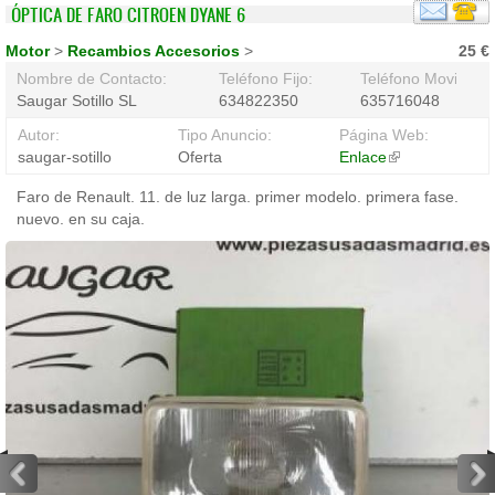
ÓPTICA DE FARO CITROEN DYANE 6
Motor
>
Recambios Accesorios
>
25 €
Nombre de Contacto:
Teléfono Fijo:
Teléfono Movil:
Saugar Sotillo SL
634822350
635716048
Autor:
Tipo Anuncio:
Página Web:
saugar-sotillo
Oferta
Enlace
(link
is
Faro de Renault. 11. de luz larga. primer modelo. primera fase.
external)
nuevo. en su caja.